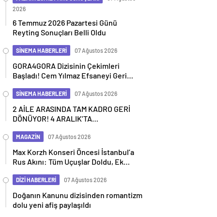
2026
6 Temmuz 2026 Pazartesi Günü
Reyting Sonuçları Belli Oldu
SİNEMA HABERLERİ
07 Ağustos 2026
GORA4GORA Dizisinin Çekimleri
Başladı! Cem Yılmaz Efsaneyi Geri
Getiriyor
SİNEMA HABERLERİ
07 Ağustos 2026
2 AİLE ARASINDA TAM KADRO GERİ
DÖNÜYOR! 4 ARALIK’TA
SİNEMALARDA
MAGAZİN
07 Ağustos 2026
Max Korzh Konseri Öncesi İstanbul’a
Rus Akını: Tüm Uçuşlar Doldu, Ek
Seferler Başladı
DİZİ HABERLERİ
07 Ağustos 2026
Doğanın Kanunu dizisinden romantizm
dolu yeni afiş paylaşıldı