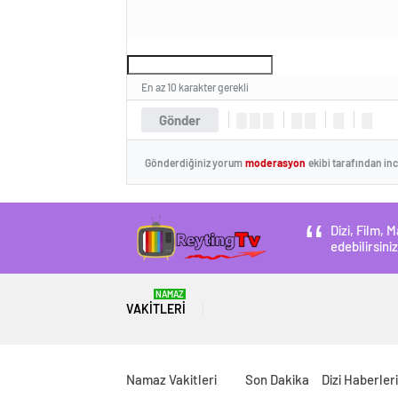
En az 10 karakter gerekli
Gönder
Gönderdiğiniz yorum
moderasyon
ekibi tarafından in
Dizi, Film,
edebilirsiniz
NAMAZ
VAKITLERI
Namaz Vakitleri
Son Dakika
Dizi Haberleri