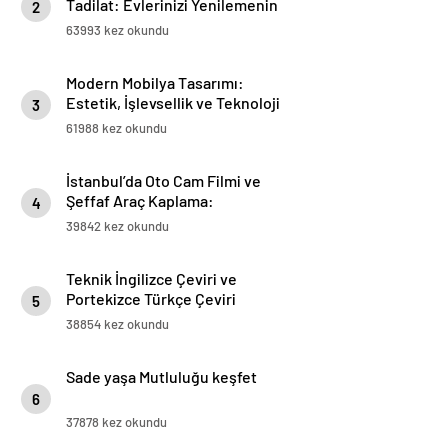
Tadilat: Evlerinizi Yenilemenin
2
Kolay Yolu
63993 kez okundu
Modern Mobilya Tasarımı:
Estetik, İşlevsellik ve Teknoloji
3
61988 kez okundu
İstanbul’da Oto Cam Filmi ve
Şeffaf Araç Kaplama:
4
Araçlarınızı Korumanın Şık Yolu
39842 kez okundu
Teknik İngilizce Çeviri ve
Portekizce Türkçe Çeviri
5
38854 kez okundu
Sade yaşa Mutluluğu keşfet
6
37878 kez okundu