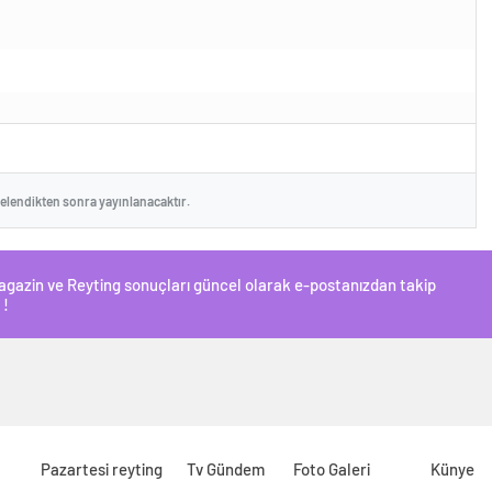
celendikten sonra yayınlanacaktır.
 Magazin ve Reyting sonuçları güncel olarak e-postanızdan takip
 !
Pazartesi reyting
Tv Gündem
Foto Galeri
Künye