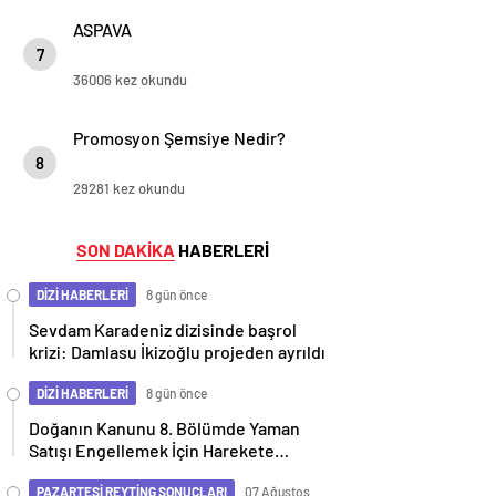
ASPAVA
7
36006 kez okundu
Promosyon Şemsiye Nedir?
8
29281 kez okundu
SON DAKİKA
HABERLERİ
DİZİ HABERLERİ
8 gün önce
Sevdam Karadeniz dizisinde başrol
krizi: Damlasu İkizoğlu projeden ayrıldı
DİZİ HABERLERİ
8 gün önce
Doğanın Kanunu 8. Bölümde Yaman
Satışı Engellemek İçin Harekete
Geçiyor
PAZARTESİ REYTİNG SONUÇLARI
07 Ağustos