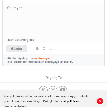
En az 10 karakter gerekli
Gönder
Gönderdiğiniz yorum
moderasyon
ekibi tarafından incelendikten sonra yayınlanacaktır.
Reyting Tv
Veri politikasındaki amaçlarla sınırlı ve mevzuata uygun şekilde
Dost Siteler
Tanıtım Yazısı
-
Düğün Dansı Kursu
-
Dans Kursu
çerez konumlandırmaktayız. Detaylar için
veri politikamızı
0
0
Haber Merkezi
Bakırköy
-
Kombi tamiri İstanbul
-
Kombi servisi İstanbul
-
Evden
inceleyebilirsiniz.