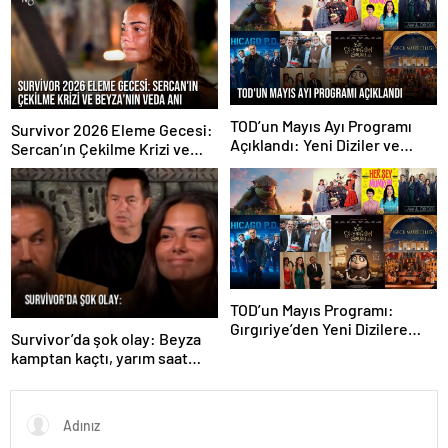
TOD’un Mayıs Ayı Programı
Survivor 2026 Eleme Gecesi:
Açıklandı: Yeni Diziler ve
Sercan’ın Çekilme Krizi ve
Filmler Geliyor
Beyza’nın Veda Anı
TOD’un Mayıs Programı:
Gırgıriye’den Yeni Dizilere
Survivor’da şok olay: Beyza
Zengin İçerik
kamptan kaçtı, yarım saat
boyunca bulunamadı