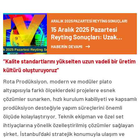
ARALIK 2025 PAZARTESI REYTING SONUÇLARI
15 Aralık 2025 Pazartesi
Reyting Sonuçları: Uzak
Şehir ve Cennetin Çocukları
HABERİN DEVAMI
Dizi Reytingleri Merakla
Bekleniyor!
“Kalite standartlarını yükselten uzun vadeli bir üretim
kültürü oluşturuyoruz”
Rota Prodüksiyon, modern ve modüler plato
altyapısıyla farklı ölçeklerdeki projelere esnek
çözümler sunarken, hızlı kurulum kabiliyeti ve kapsamlı
prodüksiyon desteğiyle yapım süreçlerini önemli
ölçüde kolaylaştırıyor. Teknik ekipman ve özel set
ihtiyaçlarına yönelik özelleştirilmiş çözümler sağlayan
şirket, İstanbul’daki stratejik konumuyla ulaşım ve