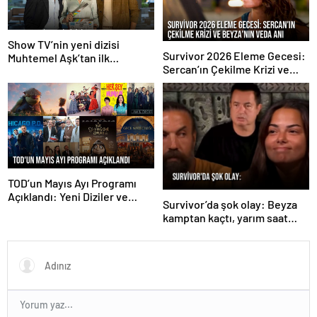
Show TV’nin yeni dizisi
Survivor 2026 Eleme Gecesi:
Muhtemel Aşk’tan ilk
Sercan’ın Çekilme Krizi ve
görüntüler paylaşıldı
Beyza’nın Veda Anı
TOD’un Mayıs Ayı Programı
Açıklandı: Yeni Diziler ve
Survivor’da şok olay: Beyza
Filmler Geliyor
kamptan kaçtı, yarım saat
boyunca bulunamadı