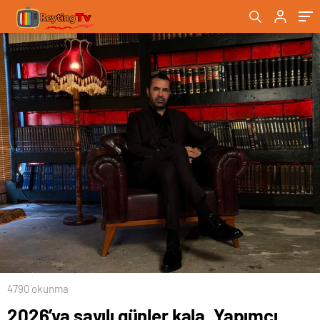
ve film sektöründe işbirliği rüzgarı esiyor
4790 okunma
2026’ya sayılı günler kala, Yapımcı,