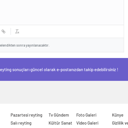
celendikten sonra yayınlanacaktır.
Reyting sonuçları güncel olarak e-postanızdan takip edebilirsiniz !
Pazartesi reyting
Tv Gündem
Foto Galeri
Künye
Salı reyting
Kültür Sanat
Video Galeri
Gizlilik 