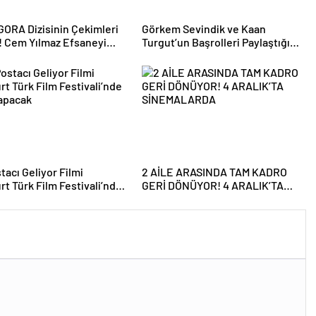
ORA Dizisinin Çekimleri
Görkem Sevindik ve Kaan
! Cem Yılmaz Efsaneyi
Turgut’un Başrolleri Paylaştığı
tiriyor
‘KANTİN’ Filminin Çekimleri
Başladı
tacı Geliyor Filmi
2 AİLE ARASINDA TAM KADRO
rt Türk Film Festivali’nde
GERİ DÖNÜYOR! 4 ARALIK’TA
Yapacak
SİNEMALARDA