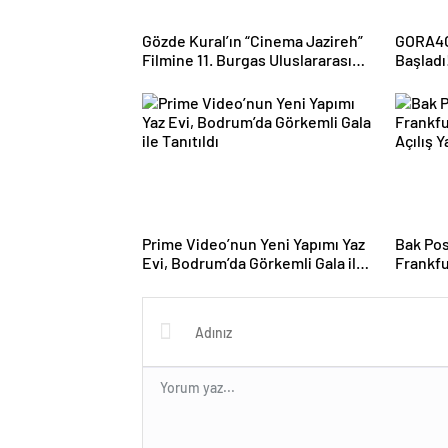
Gözde Kural’ın “Cinema Jazireh”
GORA4G
Filmine 11. Burgas Uluslararası
Başladı
Film Festivali’nden “En İyi Film”
Geri Ge
Ödülü!
Prime Video’nun Yeni Yapımı Yaz
Bak Pos
Evi, Bodrum’da Görkemli Gala ile
Frankfu
Tanıtıldı
Açılış 