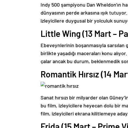
Indy 500 şampiyonu Dan Wheldon’ın haya
dünyasının perde arkasına ışık tutuyor.
izleyicilere duygusal bir yolculuk sunuy
Little Wing (13 Mart – 
Ebeveynlerinin boşanmasıyla sarsılan ge
birlikte yaşadığı maceraları konu alıyor. 
çalar ancak bu durum, beklenmedik so
Romantik Hırsız (14 Mart
Sanat hırsızı bir milyarder olan Güney’
bu film, izleyicilere heyecan dolu bir 
film, izleyicileri ekrana kilitlemeye aday
Frida (15 Mart – Prime V