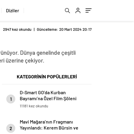
Diziler
2947 kez okundu
|
Güncelleme: 20 Mart 2024 20:17
rünüyor. Dünya genelinde çeşitli
eri üzerine çekiyor.
KATEGORİNİN POPÜLERLERİ
D-Smart GO’da Kurban
Bayramı’na Özel Film Şöleni
1
11181 kez okundu
Mavi Mağara’nın Fragmanı
Yayınlandı: Kerem Bürsin ve
2
Devrim Özkan’ın Başrolde