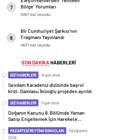
Eleştirmenlerden ‘Tehlikeli
Bölge’ Yorumları
7
5067 kez okundu
Bir Cumhuriyet Şarkısı’nın
Fragmanı Yayınlandı
8
4637 kez okundu
SON DAKİKA
HABERLERİ
DİZİ HABERLERİ
10 gün önce
Sevdam Karadeniz dizisinde başrol
krizi: Damlasu İkizoğlu projeden ayrıldı
DİZİ HABERLERİ
11 gün önce
Doğanın Kanunu 8. Bölümde Yaman
Satışı Engellemek İçin Harekete
Geçiyor
PAZARTESİ REYTİNG SONUÇLARI
09 Ağustos
2026