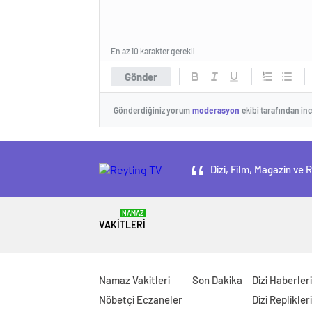
En az 10 karakter gerekli
Gönder
Gönderdiğiniz yorum
moderasyon
ekibi tarafından in
Dizi, Film, Magazin ve 
NAMAZ
VAKITLERI
Namaz Vakitleri
Son Dakika
Dizi Haberleri
Nöbetçi Eczaneler
Dizi Replikleri