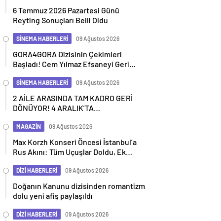
6 Temmuz 2026 Pazartesi Günü
Reyting Sonuçları Belli Oldu
SİNEMA HABERLERİ
09 Ağustos 2026
GORA4GORA Dizisinin Çekimleri
Başladı! Cem Yılmaz Efsaneyi Geri
Getiriyor
SİNEMA HABERLERİ
09 Ağustos 2026
2 AİLE ARASINDA TAM KADRO GERİ
DÖNÜYOR! 4 ARALIK’TA
SİNEMALARDA
MAGAZİN
09 Ağustos 2026
Max Korzh Konseri Öncesi İstanbul’a
Rus Akını: Tüm Uçuşlar Doldu, Ek
Seferler Başladı
DİZİ HABERLERİ
09 Ağustos 2026
Doğanın Kanunu dizisinden romantizm
dolu yeni afiş paylaşıldı
DİZİ HABERLERİ
09 Ağustos 2026