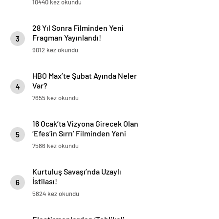
10440 kez okundu
Olduğu Yeni Film 18 Ekim’de
Prime Video’da!
28 Yıl Sonra Filminden Yeni
Fragman Yayınlandı!
3
9012 kez okundu
HBO Max’te Şubat Ayında Neler
Var?
4
7655 kez okundu
16 Ocak’ta Vizyona Girecek Olan
‘Efes’in Sırrı’ Filminden Yeni
5
Fragman Yayınlandı!
7586 kez okundu
Kurtuluş Savaşı’nda Uzaylı
İstilası!
6
5824 kez okundu