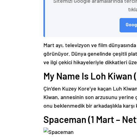
Sitemizi Google aramalarında terci
tıkl
Googl
Mart ayı, televizyon ve film dünyasında 
görünüyor. Dünya genelinde çeşitli plat
ve ilgi çekici hikayeleriyle dikkatleri üz
My Name Is Loh Kiwan (1
Çin’den Kuzey Kore’ye kaçan Luh Kiwan’ın
Kiwan, annesinin son arzusunu yerine ge
onu beklenmedik bir arkadaşlıkla karşı k
Spaceman (1 Mart – Netf