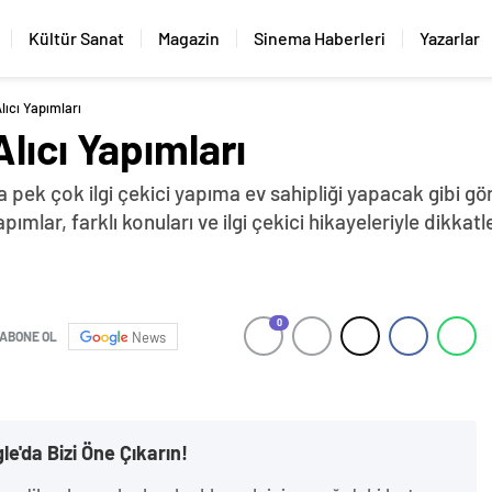
Kültür Sanat
Magazin
Sinema Haberleri
Yazarlar
lıcı Yapımları
lıcı Yapımları
a pek çok ilgi çekici yapıma ev sahipliği yapacak gibi gö
mlar, farklı konuları ve ilgi çekici hikayeleriyle dikkatl
0
ABONE OL
News
le'da Bizi Öne Çıkarın!