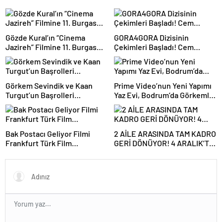
Gözde Kural’ın “Cinema
GORA4GORA Dizisinin
Jazireh” Filmine 11. Burgas
Çekimleri Başladı! Cem
Uluslararası Film
Yılmaz Efsaneyi Geri Getiriyor
Festivali’nden “En İyi Film”
Ödülü!
Görkem Sevindik ve Kaan
Prime Video’nun Yeni Yapımı
Turgut’un Başrolleri
Yaz Evi, Bodrum’da Görkemli
Paylaştığı ‘KANTİN’ Filminin
Gala ile Tanıtıldı
Çekimleri Başladı
Bak Postacı Geliyor Filmi
2 AİLE ARASINDA TAM KADRO
Frankfurt Türk Film
GERİ DÖNÜYOR! 4 ARALIK’TA
Festivali’nde Açılış Yapacak
SİNEMALARDA