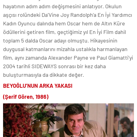
hayatının adım adım değişmesini anlatıyor. Okulun
aşçısı rolündeki Da’Vine Joy Randolph’a En İyi Yardımcı
Kadın Oyuncu dalında hem Oscar hem de Altın Küre
ödüllerini getiren film, geçtiğimiz yıl En İyi Film dahil
toplam 5 dalda Oscar adayı olmuştu. Hikayesinin
duygusal katmanlarını mizahla ustalıkla harmanlayan
film, aynı zamanda Alexander Payne ve Paul Giamatti’yi
2004 tarihli SIDEWAYS sonrası bir kez daha
buluşturmasıyla da dikkate değer.
BEYOĞLU’NUN ARKA YAKASI
(Şerif Gören, 1986)