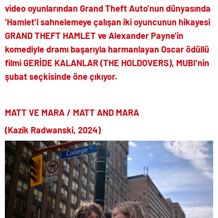
video oyunlarından Grand Theft Auto’nun dünyasında
‘Hamlet’i sahnelemeye çalışan iki oyuncunun hikayesi
GRAND THEFT HAMLET ve Alexander Payne’in
komediyle dramı başarıyla harmanlayan Oscar ödüllü
filmi GERİDE KALANLAR (THE HOLDOVERS), MUBI’nin
şubat seçkisinde öne çıkıyor.
MATT VE MARA / MATT AND MARA
(Kazik Radwanski, 2024)