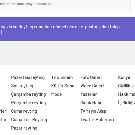
celendikten sonra yayınlanacaktır.
 Magazin ve Reyting sonuçları güncel olarak e-postanızdan takip
 !
Pazartesi reyting
Tv Gündem
Foto Galeri
Künye
Salı reyting
Kültür Sanat
Video Galeri
Gizlilik 
Çarşamba reyting
Moda
Yazarlar
Hakkımı
Perşembe reyting
Sıcak Haber
İş Birliği
leri
Cuma reyting
Tv Yayın Akışı
Film
Cumartesi Reyting
Tiyatro Haberleri
Pazar reyting