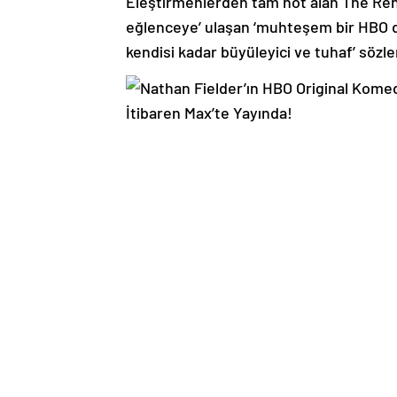
Eleştirmenlerden tam not alan The Rehe
eğlenceye’ ulaşan ‘muhteşem bir HBO den
kendisi kadar büyüleyici ve tuhaf’ sözle