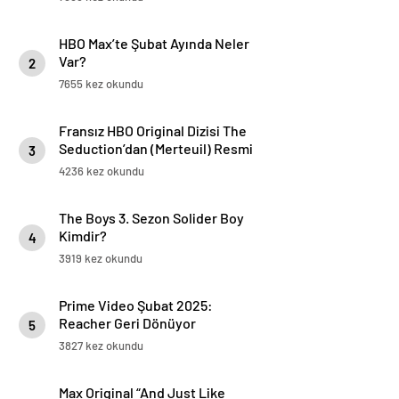
HBO Max’te Şubat Ayında Neler
Var?
2
7655 kez okundu
Fransız HBO Original Dizisi The
Seduction’dan (Merteuil) Resmi
3
Fragman ve Afiş Yayınlandı!
4236 kez okundu
The Boys 3. Sezon Solider Boy
Kimdir?
4
3919 kez okundu
Prime Video Şubat 2025:
Reacher Geri Dönüyor
5
3827 kez okundu
Max Original “And Just Like