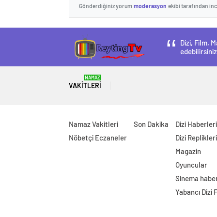
Gönderdiğiniz yorum
moderasyon
ekibi tarafından in
Dizi, Film,
edebilirsiniz
NAMAZ
VAKITLERI
Namaz Vakitleri
Son Dakika
Dizi Haberleri
Nöbetçi Eczaneler
Dizi Replikleri
Magazin
Oyuncular
Sinema haber
Yabancı Dizi 