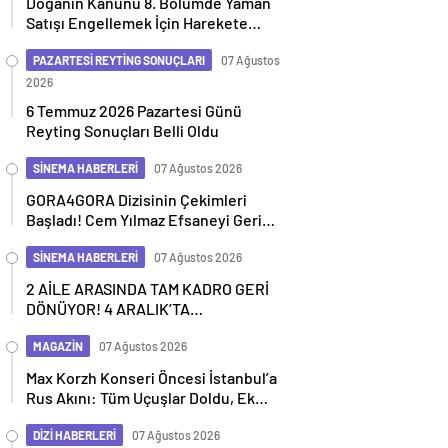
Doğanın Kanunu 8. Bölümde Yaman
Satışı Engellemek İçin Harekete
Geçiyor
PAZARTESİ REYTİNG SONUÇLARI
07 Ağustos
2026
6 Temmuz 2026 Pazartesi Günü
Reyting Sonuçları Belli Oldu
SİNEMA HABERLERİ
07 Ağustos 2026
GORA4GORA Dizisinin Çekimleri
Başladı! Cem Yılmaz Efsaneyi Geri
Getiriyor
SİNEMA HABERLERİ
07 Ağustos 2026
2 AİLE ARASINDA TAM KADRO GERİ
DÖNÜYOR! 4 ARALIK’TA
SİNEMALARDA
MAGAZİN
07 Ağustos 2026
Max Korzh Konseri Öncesi İstanbul’a
Rus Akını: Tüm Uçuşlar Doldu, Ek
Seferler Başladı
DİZİ HABERLERİ
07 Ağustos 2026