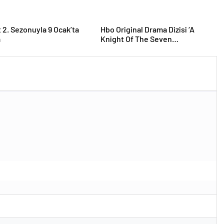
t 2. Sezonuyla 9 Ocak’ta
Hbo Original Drama Dizisi ‘A
a
Knight Of The Seven
Kingdoms’dan Yeni Fragman
Yayınlandı!