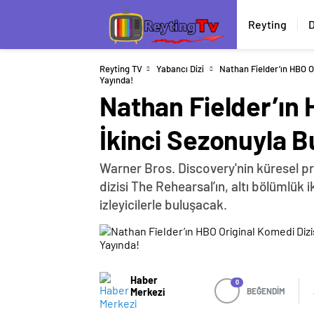
Reyting
D
Reyting TV
Yabancı Dizi
Nathan Fielder’ın HBO O
Yayında!
Nathan Fielder’ın 
İkinci Sezonuyla B
Warner Bros. Discovery'nin küresel pr
dizisi The Rehearsal’ın, altı bölümlük
izleyicilerle buluşacak.
Haber
0
Merkezi
BEĞENDİM