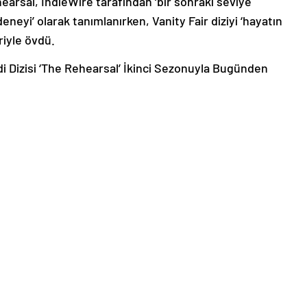
arsal, IndieWire tarafından ‘bir sonraki seviye
eyi’ olarak tanımlanırken, Vanity Fair diziyi ‘hayatın
riyle övdü.