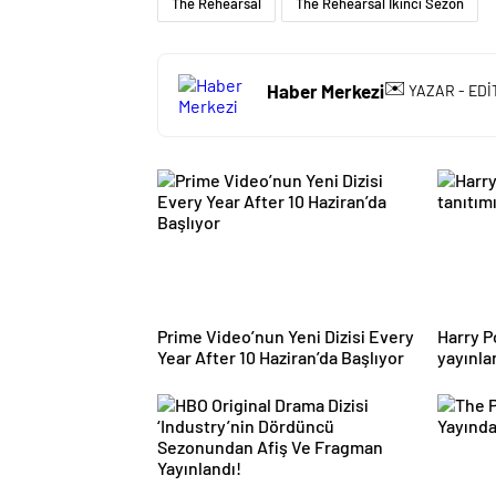
The Rehearsal
The Rehearsal İkinci Sezon
✉️
Haber Merkezi
YAZAR - EDİ
Prime Video’nun Yeni Dizisi Every
Harry Po
Year After 10 Haziran’da Başlıyor
yayınla