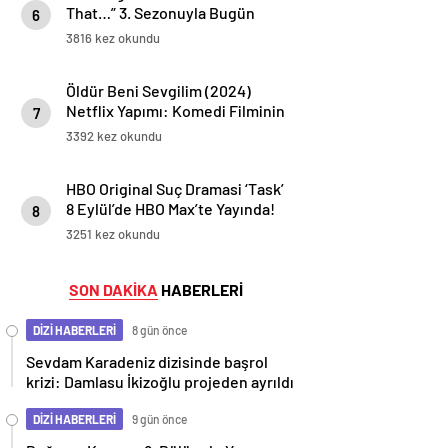
That…” 3. Sezonuyla Bugün
6
Max’te Yayında!
3816 kez okundu
Öldür Beni Sevgilim (2024)
Netflix Yapımı: Komedi Filminin
7
Detaylı İncelemesi ve
3392 kez okundu
Oyuncuları
HBO Original Suç Dramasi ‘Task’
8 Eylül’de HBO Max’te Yayında!
8
3251 kez okundu
SON DAKİKA
HABERLERİ
DİZİ HABERLERİ
8 gün önce
Sevdam Karadeniz dizisinde başrol
krizi: Damlasu İkizoğlu projeden ayrıldı
DİZİ HABERLERİ
9 gün önce