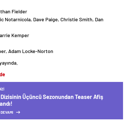
athan Fielder
ic Notarnicola, Dave Paige, Christie Smith, Dan
Carrie Kemper
mper, Adam Locke-Norton
 yayında.
’de
IZI
 Dizisinin Üçüncü Sezonundan Teaser Afiş
andı!
 DEVAMI