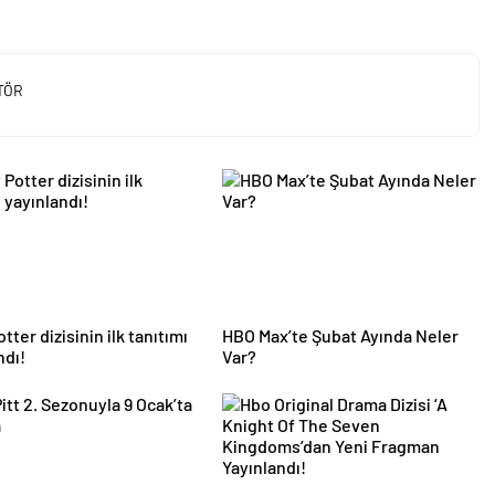
TÖR
tter dizisinin ilk tanıtımı
HBO Max’te Şubat Ayında Neler
ndı!
Var?