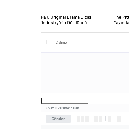
HBO Original Drama Dizisi
The Pit
‘Industry’nin Dördüncü
Yayınd
Sezonundan Afiş Ve Fragman
Yayınlandı!
En az 10 karakter gerekli
Gönder