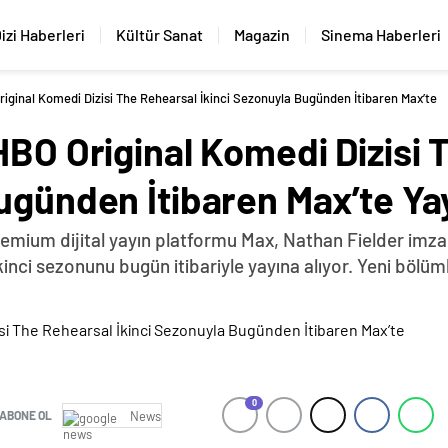
izi Haberleri
Kültür Sanat
Magazin
Sinema Haberleri
riginal Komedi Dizisi The Rehearsal İkinci Sezonuyla Bugünden İtibaren Max’te
HBO Original Komedi Dizisi
ugünden İtibaren Max’te Ya
emium dijital yayın platformu Max, Nathan Fielder imzalı
 ikinci sezonunu bugün itibariyle yayına alıyor. Yeni böl
0
ABONE OL
News