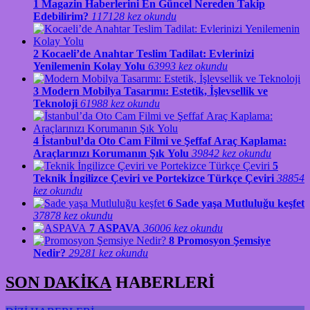
1
Magazin Haberlerini En Güncel Nereden Takip
Edebilirim?
117128 kez okundu
2
Kocaeli’de Anahtar Teslim Tadilat: Evlerinizi
Yenilemenin Kolay Yolu
63993 kez okundu
3
Modern Mobilya Tasarımı: Estetik, İşlevsellik ve
Teknoloji
61988 kez okundu
4
İstanbul’da Oto Cam Filmi ve Şeffaf Araç Kaplama:
Araçlarınızı Korumanın Şık Yolu
39842 kez okundu
5
Teknik İngilizce Çeviri ve Portekizce Türkçe Çeviri
38854
kez okundu
6
Sade yaşa Mutluluğu keşfet
37878 kez okundu
7
ASPAVA
36006 kez okundu
8
Promosyon Şemsiye
Nedir?
29281 kez okundu
SON DAKİKA
HABERLERİ