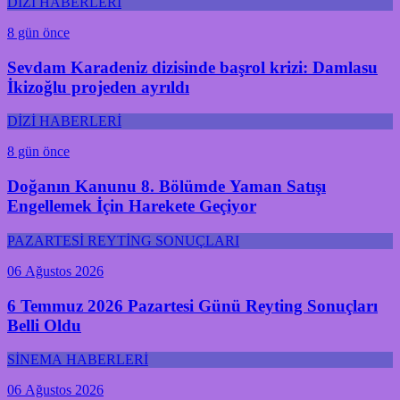
DİZİ HABERLERİ
8 gün önce
Sevdam Karadeniz dizisinde başrol krizi: Damlasu
İkizoğlu projeden ayrıldı
DİZİ HABERLERİ
8 gün önce
Doğanın Kanunu 8. Bölümde Yaman Satışı
Engellemek İçin Harekete Geçiyor
PAZARTESİ REYTİNG SONUÇLARI
06 Ağustos 2026
6 Temmuz 2026 Pazartesi Günü Reyting Sonuçları
Belli Oldu
SİNEMA HABERLERİ
06 Ağustos 2026