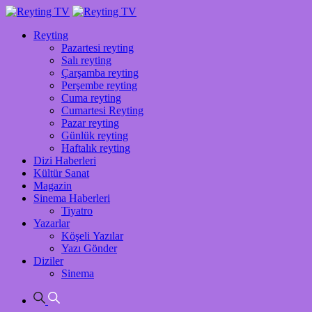
Reyting
Pazartesi reyting
Salı reyting
Çarşamba reyting
Perşembe reyting
Cuma reyting
Cumartesi Reyting
Pazar reyting
Günlük reyting
Haftalık reyting
Dizi Haberleri
Kültür Sanat
Magazin
Sinema Haberleri
Tiyatro
Yazarlar
Köşeli Yazılar
Yazı Gönder
Diziler
Sinema