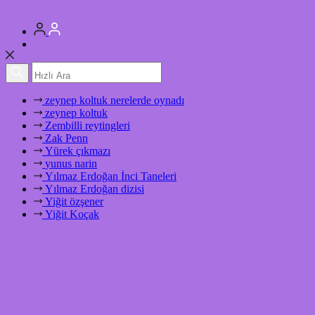
zeynep koltuk nerelerde oynadı
zeynep koltuk
Zembilli reytingleri
Zak Penn
Yürek çıkmazı
yunus narin
Yılmaz Erdoğan İnci Taneleri
Yılmaz Erdoğan dizisi
Yiğit özşener
Yiğit Koçak