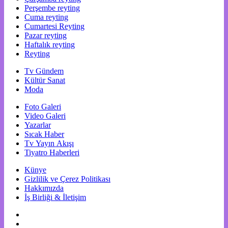
Perşembe reyting
Cuma reyting
Cumartesi Reyting
Pazar reyting
Haftalık reyting
Reyting
Tv Gündem
Kültür Sanat
Moda
Foto Galeri
Video Galeri
Yazarlar
Sıcak Haber
Tv Yayın Akışı
Tiyatro Haberleri
Künye
Gizlilik ve Çerez Politikası
Hakkımızda
İş Birliği & İletişim