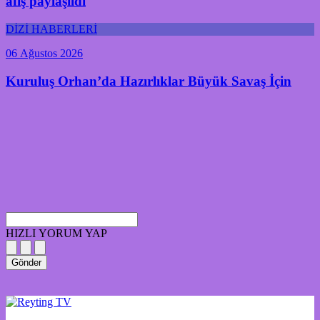
afiş paylaşıldı
DİZİ HABERLERİ
06 Ağustos 2026
Kuruluş Orhan’da Hazırlıklar Büyük Savaş İçin
HIZLI YORUM YAP
Gönder