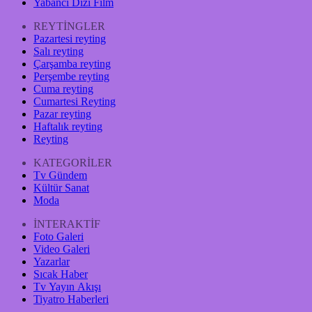
Yabancı Dizi Film
REYTİNGLER
Pazartesi reyting
Salı reyting
Çarşamba reyting
Perşembe reyting
Cuma reyting
Cumartesi Reyting
Pazar reyting
Haftalık reyting
Reyting
KATEGORİLER
Tv Gündem
Kültür Sanat
Moda
İNTERAKTİF
Foto Galeri
Video Galeri
Yazarlar
Sıcak Haber
Tv Yayın Akışı
Tiyatro Haberleri