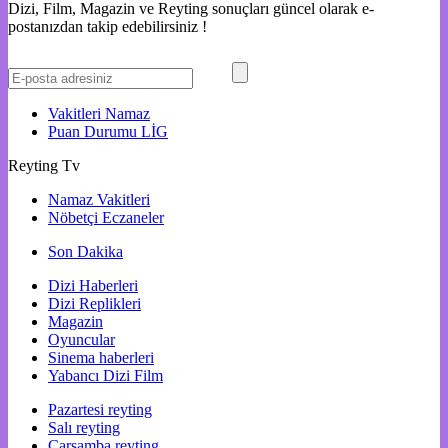
Dizi, Film, Magazin ve Reyting sonuçları güncel olarak e-
postanızdan takip edebilirsiniz !
Vakitleri
Namaz
Puan Durumu
LİG
Reyting Tv
Namaz Vakitleri
Nöbetçi Eczaneler
Son Dakika
Dizi Haberleri
Dizi Replikleri
Magazin
Oyuncular
Sinema haberleri
Yabancı Dizi Film
Pazartesi reyting
Salı reyting
Çarşamba reyting