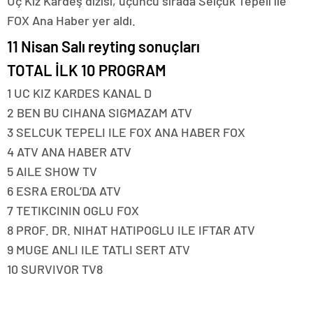
Üç Kız Kardeş dizisi, üçüncü sırada Selçuk Tepeli ile
FOX Ana Haber yer aldı.
11 Nisan Salı reyting sonuçları
TOTAL İLK 10 PROGRAM
1 UC KIZ KARDES KANAL D
2 BEN BU CIHANA SIGMAZAM ATV
3 SELCUK TEPELI ILE FOX ANA HABER FOX
4 ATV ANA HABER ATV
5 AILE SHOW TV
6 ESRA EROL’DA ATV
7 TETIKCININ OGLU FOX
8 PROF. DR. NIHAT HATIPOGLU ILE IFTAR ATV
9 MUGE ANLI ILE TATLI SERT ATV
10 SURVIVOR TV8