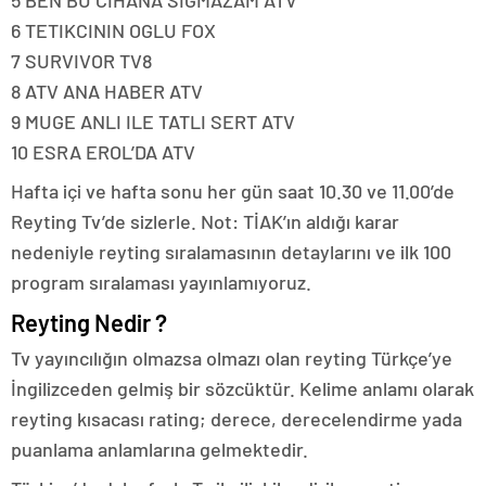
5 BEN BU CIHANA SIGMAZAM ATV
6 TETIKCININ OGLU FOX
7 SURVIVOR TV8
8 ATV ANA HABER ATV
9 MUGE ANLI ILE TATLI SERT ATV
10 ESRA EROL’DA ATV
Hafta içi ve hafta sonu her gün saat 10.30 ve 11.00’de
Reyting Tv’de sizlerle. Not: TİAK’ın aldığı karar
nedeniyle reyting sıralamasının detaylarını ve ilk 100
program sıralaması yayınlamıyoruz.
Reyting Nedir ?
Tv yayıncılığın olmazsa olmazı olan reyting Türkçe’ye
İngilizceden gelmiş bir sözcüktür. Kelime anlamı olarak
reyting kısacası rating; derece, derecelendirme yada
puanlama anlamlarına gelmektedir.