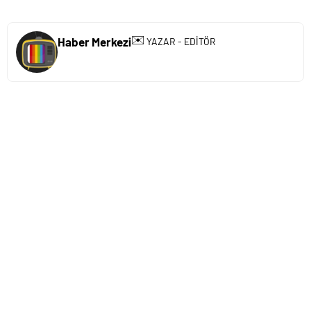
✉️
Haber Merkezi
YAZAR - EDİTÖR