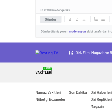
En az 10 karakter gerekli
Gönder
Gönderdiğiniz yorum
moderasyon
ekibi tarafından in
Dizi, Film, Magazin ve 
NAMAZ
VAKITLERI
Namaz Vakitleri
Son Dakika
Dizi Haberleri
Nöbetçi Eczaneler
Dizi Replikleri
Magazin