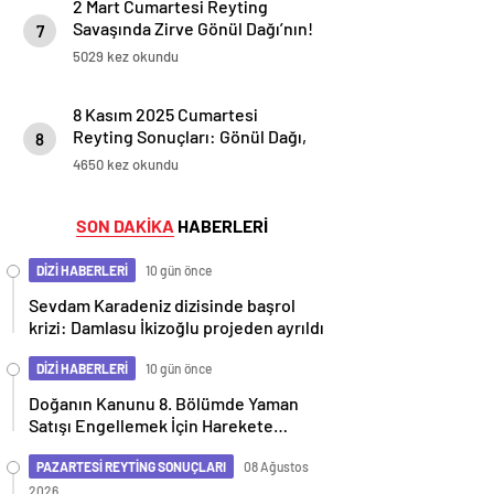
2 Mart Cumartesi Reyting
Savaşında Zirve Gönül Dağı’nın!
7
5029 kez okundu
8 Kasım 2025 Cumartesi
Reyting Sonuçları: Gönül Dağı,
8
Aynadaki Yabancı, Ben Leman,
4650 kez okundu
Güller ve Günahlar
SON DAKİKA
HABERLERİ
DİZİ HABERLERİ
10 gün önce
Sevdam Karadeniz dizisinde başrol
krizi: Damlasu İkizoğlu projeden ayrıldı
DİZİ HABERLERİ
10 gün önce
Doğanın Kanunu 8. Bölümde Yaman
Satışı Engellemek İçin Harekete
Geçiyor
PAZARTESİ REYTİNG SONUÇLARI
08 Ağustos
2026