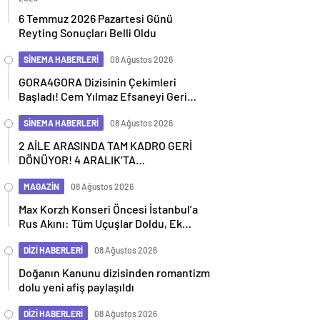
6 Temmuz 2026 Pazartesi Günü
Reyting Sonuçları Belli Oldu
SİNEMA HABERLERİ
08 Ağustos 2026
GORA4GORA Dizisinin Çekimleri
Başladı! Cem Yılmaz Efsaneyi Geri
Getiriyor
SİNEMA HABERLERİ
08 Ağustos 2026
2 AİLE ARASINDA TAM KADRO GERİ
DÖNÜYOR! 4 ARALIK’TA
SİNEMALARDA
MAGAZİN
08 Ağustos 2026
Max Korzh Konseri Öncesi İstanbul’a
Rus Akını: Tüm Uçuşlar Doldu, Ek
Seferler Başladı
DİZİ HABERLERİ
08 Ağustos 2026
Doğanın Kanunu dizisinden romantizm
dolu yeni afiş paylaşıldı
DİZİ HABERLERİ
08 Ağustos 2026