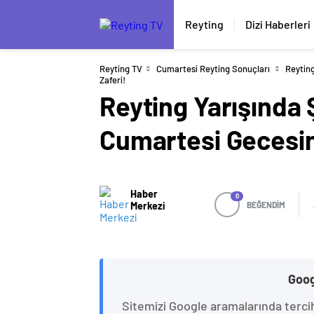
Reyting
Dizi Haberleri
Reyting TV
Cumartesi Reyting Sonuçları
Reytin
Zaferi!
Reyting Yarışında
Cumartesi Gecesin
Haber
0
Merkezi
BEĞENDİM
Goog
Sitemizi Google aramalarında terci