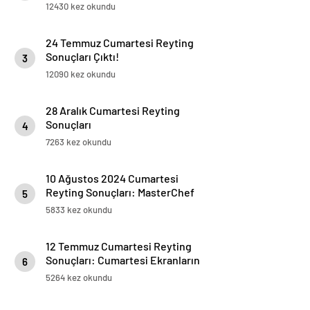
12430 kez okundu
24 Temmuz Cumartesi Reyting
Sonuçları Çıktı!
3
12090 kez okundu
28 Aralık Cumartesi Reyting
Sonuçları
4
7263 kez okundu
10 Ağustos 2024 Cumartesi
Reyting Sonuçları: MasterChef
5
Türkiye Zirvede, Olimpiyat
5833 kez okundu
Karşılaşması İkinci Sırada
12 Temmuz Cumartesi Reyting
Sonuçları: Cumartesi Ekranların
6
Galibi Belli Oldu!
5264 kez okundu