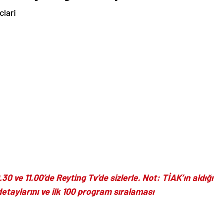
30 ve 11.00’de Reyting Tv’de sizlerle. Not: TİAK’ın aldığı
etaylarını ve ilk 100 program sıralaması