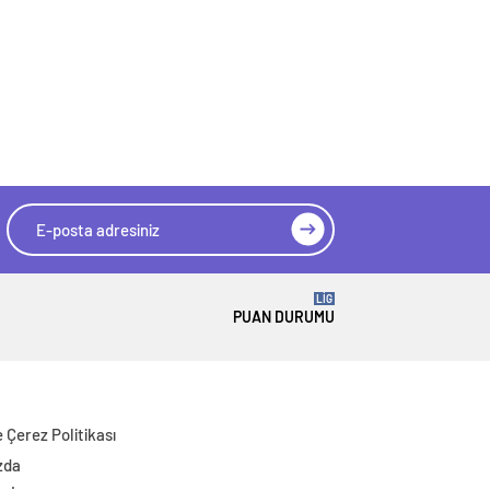
LİG
PUAN DURUMU
ve Çerez Politikası
zda