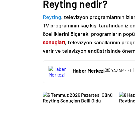
Reyting nedir?
Reyting
, televizyon programlarının izle
TV programının kaç kişi tarafından izlen
özelliklerini ölçerek, programların popül
sonuçları
, televizyon kanallarının prog
verir ve televizyon endüstrisinde önemli
✉️
Haber Merkezi
YAZAR - EDİ