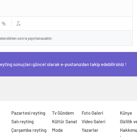
celendikten sonra yayınlanacaktır.
Reyting sonuçları güncel olarak e-postanızdan takip edebilirsiniz !
Pazartesi reyting
Tv Gündem
Foto Galeri
Künye
Salı reyting
Kültür Sanat
Video Galeri
Gizlilik 
Çarşamba reyting
Moda
Yazarlar
Hakkımı