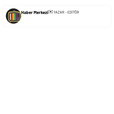
✉️
Haber Merkezi
YAZAR - EDİTÖR