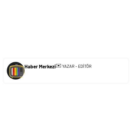
✉️
Haber Merkezi
YAZAR - EDİTÖR