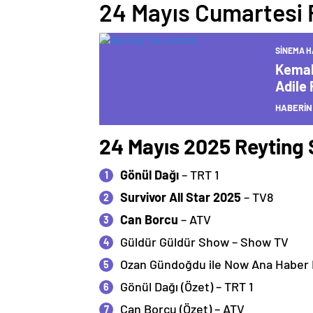
24 Mayıs Cumartesi 
SINEMA H
Kemal
Adile 
HABERİN
24 Mayıs 2025 Reyting 
Gönül Dağı
– TRT 1
Survivor All Star 2025
– TV8
Can Borcu
– ATV
Güldür Güldür Show – Show TV
Ozan Gündoğdu ile Now Ana Haber 
Gönül Dağı (Özet) – TRT 1
Can Borcu (Özet) – ATV