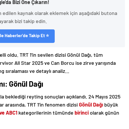
le'da Bizi Öne Çıkarın!
h edilen kaynak olarak eklemek için aşağıdaki butona
ayarak bizi takip edin.
e Haberler'de Takip Et ⭐
li oldu. TRT 1’in sevilen dizisi Gönül Dağı, tüm
vivor All Star 2025 ve Can Borcu ise zirve yarışında
ng sıralaması ve detaylı analiz…
ı: Gönül Dağı
la beklediği reyting sonuçları açıklandı. 24 Mayıs 2025
r arasında, TRT 1’in fenomen dizisi
Gönül Dağı
büyük
 ve ABC1
kategorilerinin tümünde
birinci
olarak günün