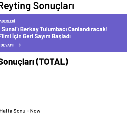
Reyting Sonuçları
ABERLERI
 Sunal’ı Berkay Tulumbacı Canlandıracak!
Filmi İçin Geri Sayım Başladı
 DEVAMI
Sonuçları (TOTAL)
Hafta Sonu – Now