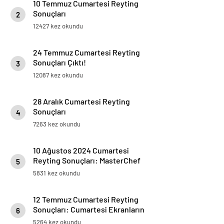
10 Temmuz Cumartesi Reyting
Sonuçları
2
12427 kez okundu
24 Temmuz Cumartesi Reyting
Sonuçları Çıktı!
3
12087 kez okundu
28 Aralık Cumartesi Reyting
Sonuçları
4
7263 kez okundu
10 Ağustos 2024 Cumartesi
Reyting Sonuçları: MasterChef
5
Türkiye Zirvede, Olimpiyat
5831 kez okundu
Karşılaşması İkinci Sırada
12 Temmuz Cumartesi Reyting
Sonuçları: Cumartesi Ekranların
6
Galibi Belli Oldu!
5264 kez okundu