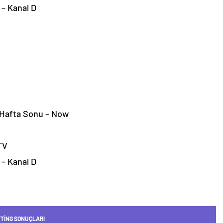
 – Kanal D
Hafta Sonu – Now
TV
 – Kanal D
TING SONUÇLARI