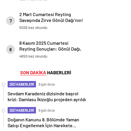
2 Mart Cumartesi Reyting
Savaşında Zirve Gönül Dağı’nın!
7
5026 kez okundu
8 Kasım 2025 Cumartesi
Reyting Sonuçları: Gönül Dağı,
8
Aynadaki Yabancı, Ben Leman,
4650 kez okundu
Güller ve Günahlar
SON DAKİKA
HABERLERİ
DİZİ HABERLERİ
8 gün önce
Sevdam Karadeniz dizisinde başrol
krizi: Damlasu İkizoğlu projeden ayrıldı
DİZİ HABERLERİ
8 gün önce
Doğanın Kanunu 8. Bölümde Yaman
Satışı Engellemek İçin Harekete