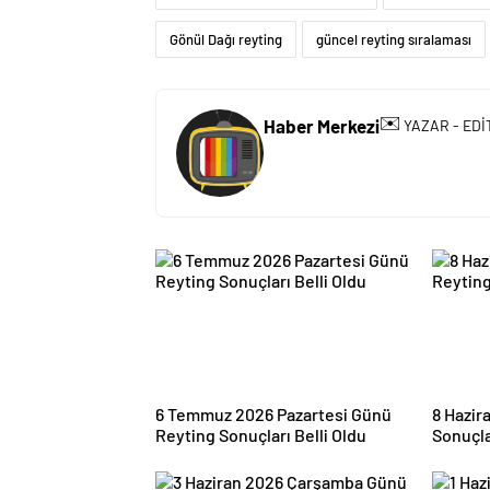
Gönül Dağı reyting
güncel reyting sıralaması
✉️
Haber Merkezi
YAZAR - EDİ
6 Temmuz 2026 Pazartesi Günü
8 Hazir
Reyting Sonuçları Belli Oldu
Sonuçla