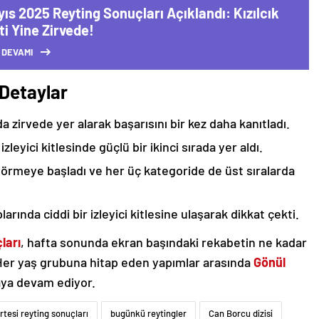
ıs 2025 Reyting Sonuçları Açıklandı: Kızılcık
i Yine Zirvede!
 DEVAMI
 Detaylar
da zirvede yer alarak başarısını bir kez daha kanıtladı.
 izleyici kitlesinde güçlü bir ikinci sırada yer aldı.
 görmeye başladı ve her üç kategoride de üst sıralarda
arında ciddi bir izleyici kitlesine ulaşarak dikkat çekti.
ları
, hafta sonunda ekran başındaki rekabetin ne kadar
 Her yaş grubuna hitap eden yapımlar arasında
Gönül
maya devam ediyor.
tesi reyting sonuçları
bugünkü reytingler
Can Borcu dizisi