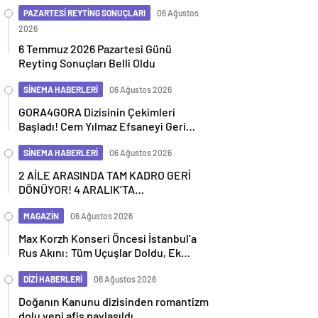
Geçiyor
PAZARTESİ REYTİNG SONUÇLARI
06 Ağustos
2026
6 Temmuz 2026 Pazartesi Günü
Reyting Sonuçları Belli Oldu
SİNEMA HABERLERİ
06 Ağustos 2026
GORA4GORA Dizisinin Çekimleri
Başladı! Cem Yılmaz Efsaneyi Geri
Getiriyor
SİNEMA HABERLERİ
06 Ağustos 2026
2 AİLE ARASINDA TAM KADRO GERİ
DÖNÜYOR! 4 ARALIK’TA
SİNEMALARDA
MAGAZİN
06 Ağustos 2026
Max Korzh Konseri Öncesi İstanbul’a
Rus Akını: Tüm Uçuşlar Doldu, Ek
Seferler Başladı
DİZİ HABERLERİ
06 Ağustos 2026
Doğanın Kanunu dizisinden romantizm
dolu yeni afiş paylaşıldı