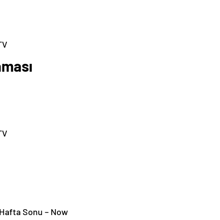
TV
aması
TV
Hafta Sonu – Now