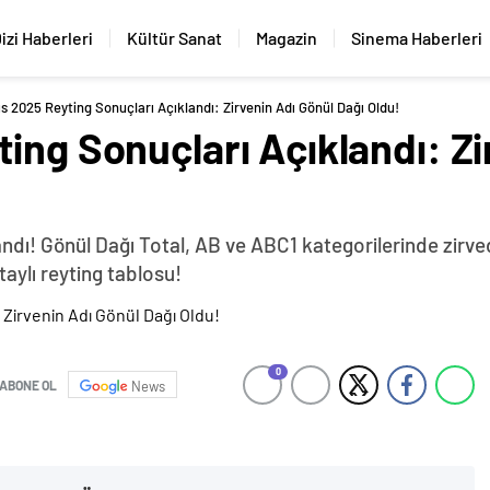
izi Haberleri
Kültür Sanat
Magazin
Sinema Haberleri
s 2025 Reyting Sonuçları Açıklandı: Zirvenin Adı Gönül Dağı Oldu!
ing Sonuçları Açıklandı: Zi
ndı! Gönül Dağı Total, AB ve ABC1 kategorilerinde zirved
taylı reyting tablosu!
0
ABONE OL
News