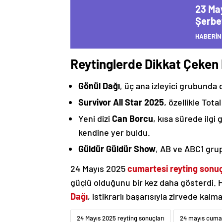
23 May
Şerbet
HABERİN
Reytinglerde Dikkat Çeken
Gönül Dağı
, üç ana izleyici grubunda 
Survivor All Star 2025
, özellikle Total
Yeni dizi
Can Borcu
, kısa sürede ilgi
kendine yer buldu.
Güldür Güldür Show
, AB ve ABC1 grupl
24 Mayıs 2025
cumartesi reyting sonuç
güçlü olduğunu bir kez daha gösterdi.
Dağı
, istikrarlı başarısıyla zirvede kal
24 Mayıs 2025 reyting sonuçları
24 mayıs cumar