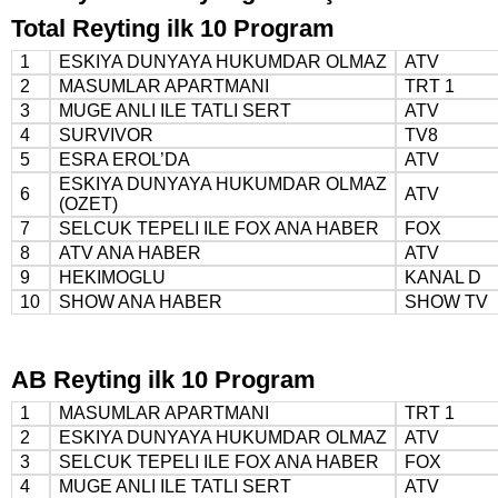
Total Reyting ilk 10 Program
1
ESKIYA DUNYAYA HUKUMDAR OLMAZ
ATV
2
MASUMLAR APARTMANI
TRT 1
3
MUGE ANLI ILE TATLI SERT
ATV
4
SURVIVOR
TV8
5
ESRA EROL’DA
ATV
ESKIYA DUNYAYA HUKUMDAR OLMAZ
6
ATV
(OZET)
7
SELCUK TEPELI ILE FOX ANA HABER
FOX
8
ATV ANA HABER
ATV
9
HEKIMOGLU
KANAL D
10
SHOW ANA HABER
SHOW TV
AB Reyting ilk 10 Program
1
MASUMLAR APARTMANI
TRT 1
2
ESKIYA DUNYAYA HUKUMDAR OLMAZ
ATV
3
SELCUK TEPELI ILE FOX ANA HABER
FOX
4
MUGE ANLI ILE TATLI SERT
ATV