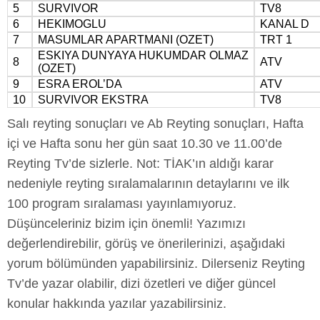
5
SURVIVOR
TV8
6
HEKIMOGLU
KANAL D
7
MASUMLAR APARTMANI (OZET)
TRT 1
ESKIYA DUNYAYA HUKUMDAR OLMAZ
8
ATV
(OZET)
9
ESRA EROL’DA
ATV
10
SURVIVOR EKSTRA
TV8
Salı reyting sonuçları ve Ab Reyting sonuçları, Hafta
içi ve Hafta sonu her gün saat 10.30 ve 11.00’de
Reyting Tv’de sizlerle. Not: TİAK’ın aldığı karar
nedeniyle reyting sıralamalarının detaylarını ve ilk
100 program sıralaması yayınlamıyoruz.
Düşünceleriniz bizim için önemli! Yazımızı
değerlendirebilir, görüş ve önerilerinizi, aşağıdaki
yorum bölümünden yapabilirsiniz. Dilerseniz Reyting
Tv’de yazar olabilir, dizi özetleri ve diğer güncel
konular hakkında yazılar yazabilirsiniz.