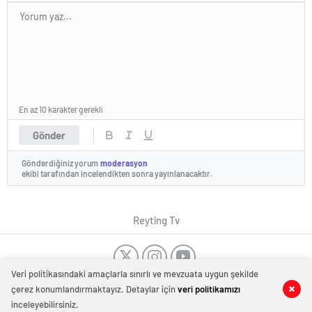
En az 10 karakter gerekli
Gönder
Gönderdiğiniz yorum
moderasyon
ekibi tarafından incelendikten sonra yayınlanacaktır.
Reyting Tv
Veri politikasındaki amaçlarla sınırlı ve mevzuata uygun şekilde
Dost Siteler
Tanıtım Yazısı
-
Düğün Dansı Kursu
-
Dans Kursu
çerez konumlandırmaktayız. Detaylar için
veri politikamızı
0
0
Haber Merkezi
Bakırköy
-
Kombi tamiri İstanbul
-
Kombi servisi İstanbul
-
Evden
inceleyebilirsiniz.