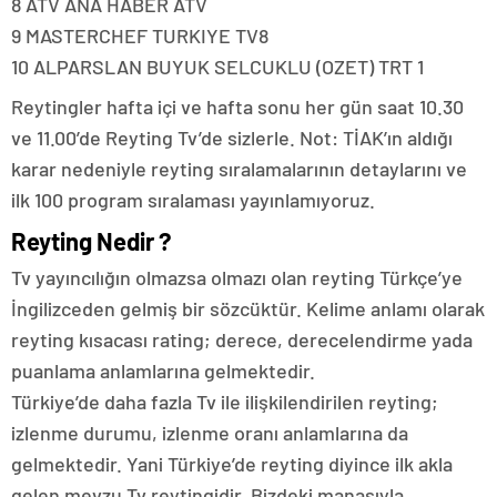
8 ATV ANA HABER ATV
9 MASTERCHEF TURKIYE TV8
10 ALPARSLAN BUYUK SELCUKLU (OZET) TRT 1
Reytingler hafta içi ve hafta sonu her gün saat 10.30
ve 11.00’de Reyting Tv’de sizlerle. Not: TİAK’ın aldığı
karar nedeniyle reyting sıralamalarının detaylarını ve
ilk 100 program sıralaması yayınlamıyoruz.
Reyting Nedir ?
Tv yayıncılığın olmazsa olmazı olan reyting Türkçe’ye
İngilizceden gelmiş bir sözcüktür. Kelime anlamı olarak
reyting kısacası rating; derece, derecelendirme yada
puanlama anlamlarına gelmektedir.
Türkiye’de daha fazla Tv ile ilişkilendirilen reyting;
izlenme durumu, izlenme oranı anlamlarına da
gelmektedir. Yani Türkiye’de reyting diyince ilk akla
gelen mevzu Tv reytingidir. Bizdeki manasıyla