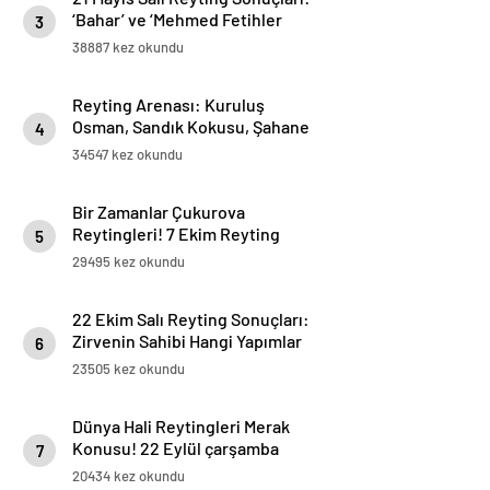
‘Bahar’ ve ‘Mehmed Fetihler
3
Sultanı’ Zirvede!
38887 kez okundu
Reyting Arenası: Kuruluş
Osman, Sandık Kokusu, Şahane
4
Hayatım Hangi Sıralamada? 24
34547 kez okundu
Ocak Reyting Sonuçları
Bekleniyor!
Bir Zamanlar Çukurova
Reytingleri! 7 Ekim Reyting
5
Sonuçları
29495 kez okundu
22 Ekim Salı Reyting Sonuçları:
Zirvenin Sahibi Hangi Yapımlar
6
Oldu?
23505 kez okundu
Dünya Hali Reytingleri Merak
Konusu! 22 Eylül çarşamba
7
reyting sonuçları
20434 kez okundu