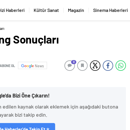
izi Haberleri
Kültür Sanat
Magazin
Sinema Haberleri
arı
ing Sonuçları
0
ABONE OL
News
le'da Bizi Öne Çıkarın!
h edilen kaynak olarak eklemek için aşağıdaki butona
ayarak bizi takip edin.
e Haberler'de Takip Et ⭐