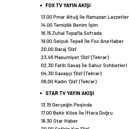
FOX TV YAYIN AKIŞI
13.00 Pınar Altuğ İle Ramazan Lezzetler
14.00 Temizlik Benim İşim
16.15 Zuhal Topal’la Sofrada
19.00 Selçuk Tepeli İle Fox Ana Haber
20.00 Baraj ‘Dizi’
23.45 Masumiyet ‘Dizi’ (Tekrar)
02.30 Fatih Savaş İle Sahur Sohbetleri
04.30 Savaşçı ‘Dizi’ (Tekrar)
06.00 Kadın ‘Dizi’ (Tekrar)
STAR TV YAYIN AKIŞI
13.15 Gerçeğin Peşinde
17.00 Bekir Köse İle İftara Doğru
18.30 Star Haber
20.00 Sefirin Kızı ‘Dizi’