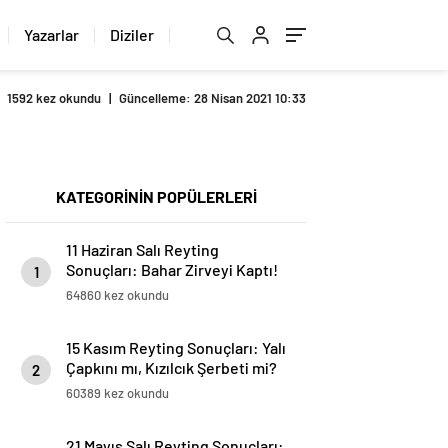
Yazarlar
Diziler
1592 kez okundu
|
Güncelleme: 28 Nisan 2021 10:33
KATEGORİNİN POPÜLERLERİ
11 Haziran Salı Reyting
Sonuçları: Bahar Zirveyi Kaptı!
1
64860 kez okundu
15 Kasım Reyting Sonuçları: Yalı
Çapkını mı, Kızılcık Şerbeti mi?
2
60389 kez okundu
21 Mayıs Salı Reyting Sonuçları: