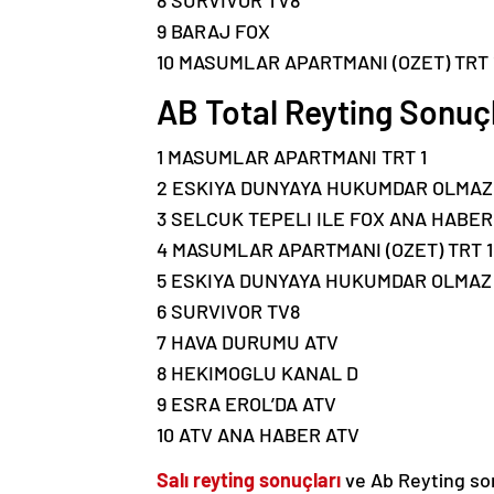
8 SURVIVOR TV8
9 BARAJ FOX
10 MASUMLAR APARTMANI (OZET) TRT 
AB Total Reyting Sonuçl
1 MASUMLAR APARTMANI TRT 1
2 ESKIYA DUNYAYA HUKUMDAR OLMAZ
3 SELCUK TEPELI ILE FOX ANA HABER
4 MASUMLAR APARTMANI (OZET) TRT 1
5 ESKIYA DUNYAYA HUKUMDAR OLMAZ 
6 SURVIVOR TV8
7 HAVA DURUMU ATV
8 HEKIMOGLU KANAL D
9 ESRA EROL’DA ATV
10 ATV ANA HABER ATV
Salı reyting sonuçları
ve Ab Reyting son