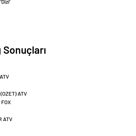
Dizi’
g Sonuçları
 ATV
(OZET) ATV
 FOX
R ATV