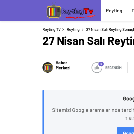
Reyting
D
Reyting TV
Reyting
27 Nisan Salı Reyting Sonuçl
27 Nisan Salı Reyt
Haber
0
Merkezi
BEĞENDİM
Goog
Sitemizi Google aramalarında terci
tıkl
Googl