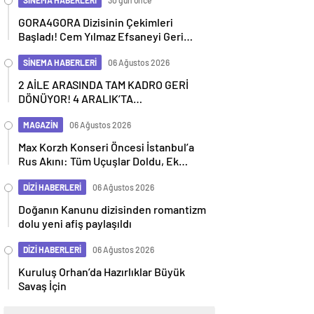
SİNEMA HABERLERİ
30 gün önce
GORA4GORA Dizisinin Çekimleri
Başladı! Cem Yılmaz Efsaneyi Geri
Getiriyor
SİNEMA HABERLERİ
06 Ağustos 2026
2 AİLE ARASINDA TAM KADRO GERİ
DÖNÜYOR! 4 ARALIK’TA
SİNEMALARDA
MAGAZİN
06 Ağustos 2026
Max Korzh Konseri Öncesi İstanbul’a
Rus Akını: Tüm Uçuşlar Doldu, Ek
Seferler Başladı
DİZİ HABERLERİ
06 Ağustos 2026
Doğanın Kanunu dizisinden romantizm
dolu yeni afiş paylaşıldı
DİZİ HABERLERİ
06 Ağustos 2026
Kuruluş Orhan’da Hazırlıklar Büyük
Savaş İçin