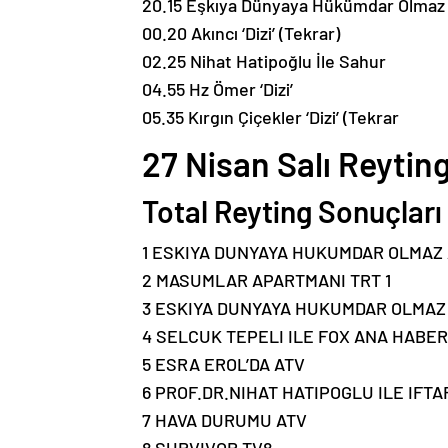
20.15 Eşkıya Dünyaya Hükümdar Olmaz ‘
00.20 Akıncı ‘Dizi’ (Tekrar)
02.25 Nihat Hatipoğlu İle Sahur
04.55 Hz Ömer ‘Dizi’
05.35 Kırgın Çiçekler ‘Dizi’ (Tekrar
27 Nisan Salı Reytin
Total Reyting Sonuçları
1 ESKIYA DUNYAYA HUKUMDAR OLMAZ
2 MASUMLAR APARTMANI TRT 1
3 ESKIYA DUNYAYA HUKUMDAR OLMAZ 
4 SELCUK TEPELI ILE FOX ANA HABER
5 ESRA EROL’DA ATV
6 PROF.DR.NIHAT HATIPOGLU ILE IFTA
7 HAVA DURUMU ATV