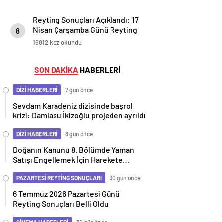
Reyting Sonuçları Açıklandı: 17
Nisan Çarşamba Günü Reyting
8
Listesi
16812 kez okundu
SON DAKİKA
HABERLERİ
DİZİ HABERLERİ
7 gün önce
Sevdam Karadeniz dizisinde başrol
krizi: Damlasu İkizoğlu projeden ayrıldı
DİZİ HABERLERİ
8 gün önce
Doğanın Kanunu 8. Bölümde Yaman
Satışı Engellemek İçin Harekete
Geçiyor
PAZARTESİ REYTİNG SONUÇLARI
30 gün önce
6 Temmuz 2026 Pazartesi Günü
Reyting Sonuçları Belli Oldu