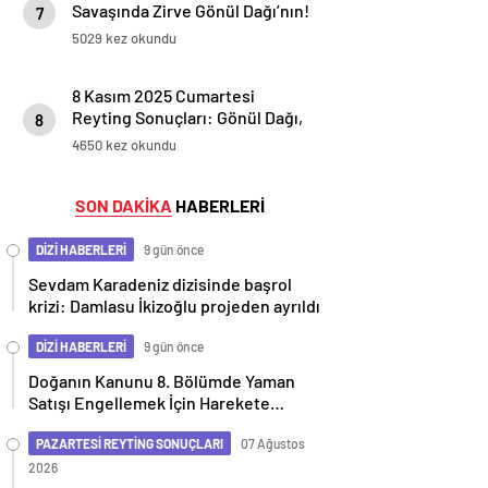
Savaşında Zirve Gönül Dağı’nın!
7
5029 kez okundu
8 Kasım 2025 Cumartesi
Reyting Sonuçları: Gönül Dağı,
8
Aynadaki Yabancı, Ben Leman,
4650 kez okundu
Güller ve Günahlar
SON DAKİKA
HABERLERİ
DİZİ HABERLERİ
9 gün önce
Sevdam Karadeniz dizisinde başrol
krizi: Damlasu İkizoğlu projeden ayrıldı
DİZİ HABERLERİ
9 gün önce
Doğanın Kanunu 8. Bölümde Yaman
Satışı Engellemek İçin Harekete
Geçiyor
PAZARTESİ REYTİNG SONUÇLARI
07 Ağustos
2026