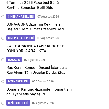
6 Temmuz 2026 Pazartesi Günü
Reyting Sonuçları Belli Oldu
SİNEMA HABERLERİ
07 Ağustos 2026
GORA4GORA Dizisinin Çekimleri
Başladı! Cem Yılmaz Efsaneyi Geri
Getiriyor
SİNEMA HABERLERİ
07 Ağustos 2026
2 AİLE ARASINDA TAM KADRO GERİ
DÖNÜYOR! 4 ARALIK’TA
SİNEMALARDA
MAGAZİN
07 Ağustos 2026
Max Korzh Konseri Öncesi İstanbul’a
Rus Akını: Tüm Uçuşlar Doldu, Ek
Seferler Başladı
DİZİ HABERLERİ
07 Ağustos 2026
Doğanın Kanunu dizisinden romantizm
dolu yeni afiş paylaşıldı
DİZİ HABERLERİ
07 Ağustos 2026