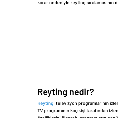
karar nedeniyle reyting sıralamasının d
Reyting nedir?
Reyting
, televizyon programlarının izle
TV programının kaç kişi tarafından izlen
özelliklerini ölçerek, programların popül