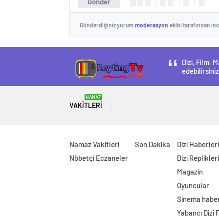
Gönder
Gönderdiğiniz yorum
moderasyon
ekibi tarafından in
Dizi, Film,
edebilirsiniz
NAMAZ
VAKITLERI
Namaz Vakitleri
Son Dakika
Dizi Haberleri
Nöbetçi Eczaneler
Dizi Replikleri
Magazin
Oyuncular
Sinema haber
Yabancı Dizi 