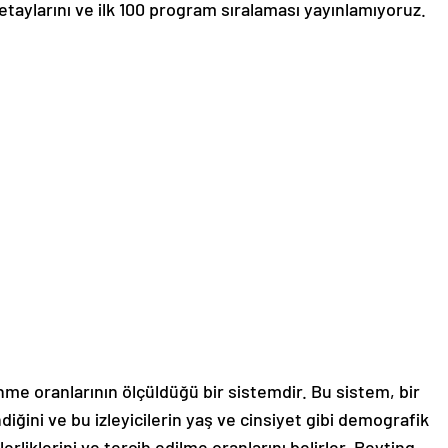
etaylarını ve ilk 100 program sıralaması yayınlamıyoruz.
nme oranlarının ölçüldüğü bir sistemdir. Bu sistem, bir
diğini ve bu izleyicilerin yaş ve cinsiyet gibi demografik
erliklerini ve tercih edilme oranlarını belirler. Reyting