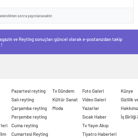
celendikten sonra yayınlanacaktır.
 Magazin ve Reyting sonuçları güncel olarak e-postanızdan takip
 !
Pazartesi reyting
Tv Gündem
Foto Galeri
Künye
Salı reyting
Kültür Sanat
Video Galeri
Gizlilik 
Çarşamba reyting
Moda
Yazarlar
Hakkımı
Perşembe reyting
Sıcak Haber
İş Birliği
leri
Cuma reyting
Tv Yayın Akışı
Film
Cumartesi Reyting
Tiyatro Haberleri