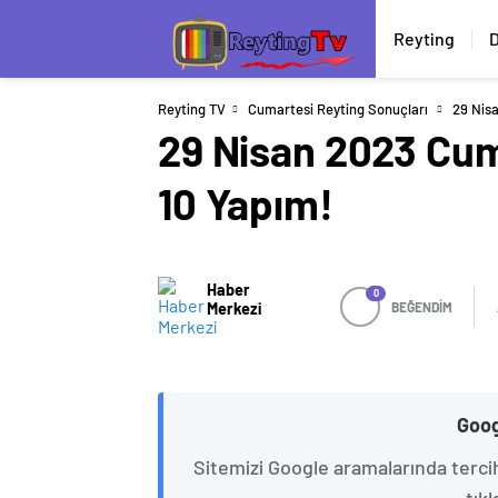
Reyting
D
Reyting TV
Cumartesi Reyting Sonuçları
29 Nisa
29 Nisan 2023 Cuma
10 Yapım!
Haber
0
Merkezi
BEĞENDİM
Goog
Sitemizi Google aramalarında terci