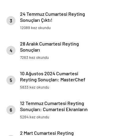
24 Temmuz Cumartesi Reyting
Sonuçları Çıktı!
3
12089 kez okundu
28 Aralık Cumartesi Reyting
Sonuçları
4
7263 kez okundu
10 Ağustos 2024 Cumartesi
Reyting Sonuçları: MasterChef
5
Türkiye Zirvede, Olimpiyat
5833 kez okundu
Karşılaşması İkinci Sırada
12 Temmuz Cumartesi Reyting
Sonuçları: Cumartesi Ekranların
6
Galibi Belli Oldu!
5264 kez okundu
2 Mart Cumartesi Reyting