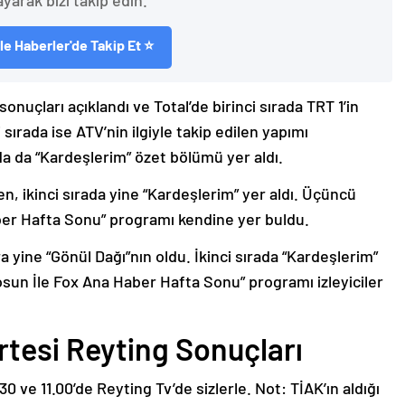
ayarak bizi takip edin.
e Haberler'de Takip Et ⭐
uçları açıklandı ve Total’de birinci sırada TRT 1’in
i sırada ise ATV’nin ilgiyle takip edilen yapımı
a da “Kardeşlerim” özet bölümü yer aldı.
rken, ikinci sırada yine “Kardeşlerim” yer aldı. Üçüncü
aber Hafta Sonu” programı kendine yer buldu.
ra yine “Gönül Dağı”nın oldu. İkinci sırada “Kardeşlerim”
Tosun İle Fox Ana Haber Hafta Sonu” programı izleyiciler
tesi Reyting Sonuçları
0 ve 11.00’de Reyting Tv’de sizlerle. Not: TİAK’ın aldığı