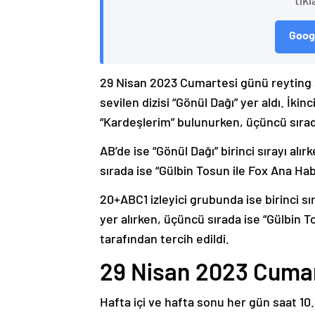
tıkl
Googl
29 Nisan 2023 Cumartesi günü reyting son
sevilen dizisi “Gönül Dağı” yer aldı. İkinc
“Kardeşlerim” bulunurken, üçüncü sırad
AB’de ise “Gönül Dağı” birinci sırayı alı
sırada ise “Gülbin Tosun ile Fox Ana H
20+ABC1 izleyici grubunda ise birinci sı
yer alırken, üçüncü sırada ise “Gülbin 
tarafından tercih edildi.
29 Nisan 2023 Cumar
Hafta içi ve hafta sonu her gün saat 10.3