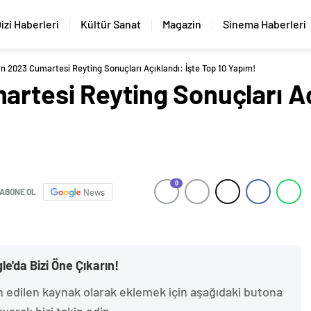
izi Haberleri
Kültür Sanat
Magazin
Sinema Haberleri
n 2023 Cumartesi Reyting Sonuçları Açıklandı: İşte Top 10 Yapım!
rtesi Reyting Sonuçları Aç
0
ABONE OL
News
le'da Bizi Öne Çıkarın!
h edilen kaynak olarak eklemek için aşağıdaki butona