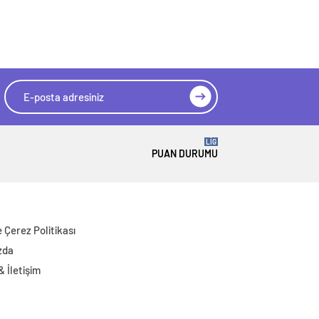
LİG
PUAN DURUMU
ve Çerez Politikası
zda
 & İletişim