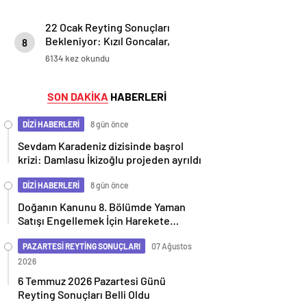
Devam Ediyor
22 Ocak Reyting Sonuçları
Bekleniyor: Kızıl Goncalar,
8
Ömer, Selahaddin Eyyubi, Safir,
6134 kez okundu
Survivor Hangi Sıralamada?
SON DAKİKA
HABERLERİ
DİZİ HABERLERİ
8 gün önce
Sevdam Karadeniz dizisinde başrol
krizi: Damlasu İkizoğlu projeden ayrıldı
DİZİ HABERLERİ
8 gün önce
Doğanın Kanunu 8. Bölümde Yaman
Satışı Engellemek İçin Harekete
Geçiyor
PAZARTESİ REYTİNG SONUÇLARI
07 Ağustos
2026
6 Temmuz 2026 Pazartesi Günü
Reyting Sonuçları Belli Oldu