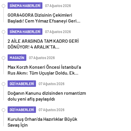
SİNEMA HABERLERİ
07 Ağustos 2026
GORA4GORA Dizisinin Çekimleri
Başladı! Cem Yılmaz Efsaneyi Geri
Getiriyor
SİNEMA HABERLERİ
07 Ağustos 2026
2 AİLE ARASINDA TAM KADRO GERİ
DÖNÜYOR! 4 ARALIK’TA
SİNEMALARDA
MAGAZİN
07 Ağustos 2026
Max Korzh Konseri Öncesi İstanbul’a
Rus Akını: Tüm Uçuşlar Doldu, Ek
Seferler Başladı
DİZİ HABERLERİ
07 Ağustos 2026
Doğanın Kanunu dizisinden romantizm
dolu yeni afiş paylaşıldı
DİZİ HABERLERİ
07 Ağustos 2026
Kuruluş Orhan’da Hazırlıklar Büyük
Savaş İçin