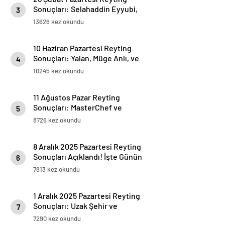
Sonuçları: Selahaddin Eyyubi,
3
Ömer, Kızıl Goncalar ve Survivor
13626 kez okundu
All Star Yeniden Gündemde
10 Haziran Pazartesi Reyting
Sonuçları: Yalan, Müge Anlı, ve
4
Kudüs Fatihi Selahaddin Eyyubi
10245 kez okundu
Yarışında!
11 Ağustos Pazar Reyting
Sonuçları: MasterChef ve
5
Titanic Zirvede
8726 kez okundu
8 Aralık 2025 Pazartesi Reyting
Sonuçları Açıklandı! İşte Günün
6
En Çok İzlenen Yapımları
7813 kez okundu
1 Aralık 2025 Pazartesi Reyting
Sonuçları: Uzak Şehir ve
7
Cennetin Çocukları Rekabeti
7290 kez okundu