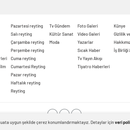
Pazartesi reyting
Tv Gündem
Foto Galeri
Künye
Salı reyting
Kültür Sanat
Video Galeri
Gizlilik 
Çarşamba reyting
Moda
Yazarlar
Hakkımı
Perşembe reyting
Sıcak Haber
İş Birliği
leri
Cuma reyting
Tv Yayın Akışı
Film
Cumartesi Reyting
Tiyatro Haberleri
Pazar reyting
Haftalık reyting
Reyting
evzuata uygun şekilde çerez konumlandırmaktayız. Detaylar için
veri pol
rköy
-
Kombi tamiri İstanbul
-
Kombi servisi İstanbul
-
Evden eve na