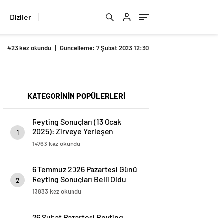
Diziler
423 kez okundu
|
Güncelleme: 7 Şubat 2023 12:30
KATEGORİNİN POPÜLERLERİ
Reyting Sonuçları (13 Ocak
2025): Zirveye Yerleşen
1
Programlar Belli Oldu
14763 kez okundu
6 Temmuz 2026 Pazartesi Günü
Reyting Sonuçları Belli Oldu
2
13833 kez okundu
26 Şubat Pazartesi Reyting