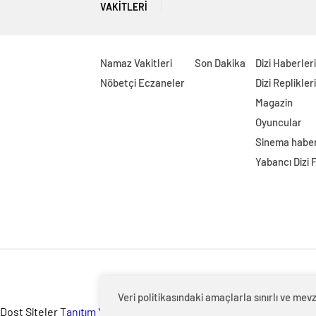
VAKITLERI
Namaz Vakitleri
Son Dakika
Dizi Haberleri
Nöbetçi Eczaneler
Dizi Replikleri
Magazin
Oyuncular
Sinema haber
Yabancı Dizi 
Veri politikasındaki amaçlarla sınırlı ve m
Dost Siteler
Tanıtım Yazısı
-
Düğün Dansı Kursu
-
Dans Kursu Bakı