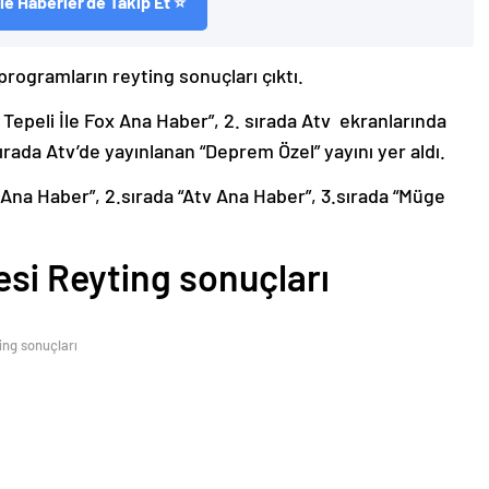
e Haberler'de Takip Et ⭐
programların reyting sonuçları çıktı.
 Tepeli İle Fox Ana Haber”, 2. sırada Atv ekranlarında
sırada Atv’de yayınlanan “Deprem Özel” yayını yer aldı.
x Ana Haber”, 2.sırada “Atv Ana Haber”, 3.sırada “Müge
si Reyting sonuçları
ing sonuçları