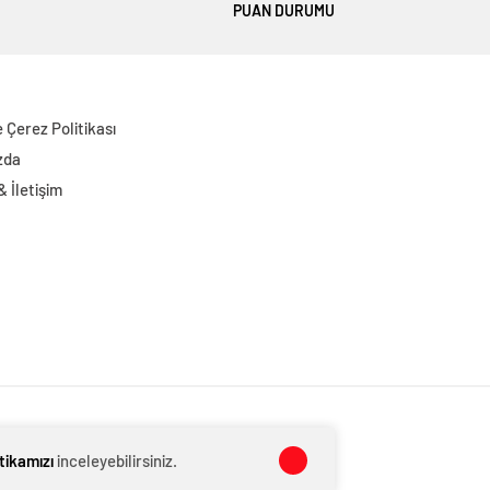
PUAN DURUMU
ve Çerez Politikası
zda
 & İletişim
itikamızı
inceleyebilirsiniz.
kliyat
-
German baby formula