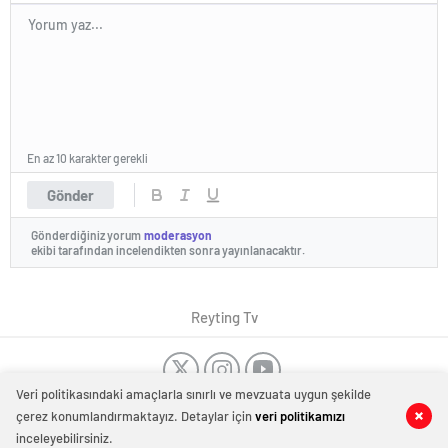
En az 10 karakter gerekli
Gönder
Gönderdiğiniz yorum
moderasyon
ekibi tarafından incelendikten sonra yayınlanacaktır.
Reyting Tv
Veri politikasındaki amaçlarla sınırlı ve mevzuata uygun şekilde
Dost Siteler
Tanıtım Yazısı
-
Düğün Dansı Kursu
-
Dans Kursu
çerez konumlandırmaktayız. Detaylar için
veri politikamızı
0
0
Haber Merkezi
Bakırköy
-
Kombi tamiri İstanbul
-
Kombi servisi İstanbul
-
Evden
inceleyebilirsiniz.