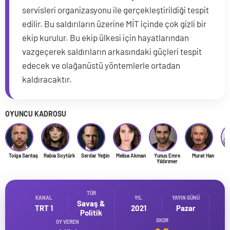
servisleri organizasyonu ile gerçekleştirildiği tespit
edilir. Bu saldırıların üzerine MİT içinde çok gizli bir
ekip kurulur. Bu ekip ülkesi için hayatlarından
vazgeçerek saldırıların arkasındaki güçleri tespit
edecek ve olağanüstü yöntemlerle ortadan
kaldıracaktır.
OYUNCU KADROSU
Tolga Sarıtaş
Rabia Soytürk
Serdar Yeğin
Melisa Akman
Yunus Emre
Murat Han
Y
Yıldırımer
TÜR
KANAL
YIL
YAYIN GÜNÜ
Savaş &
TRT 1
2021
Pazar
Politik
SKOR
OY VEREN