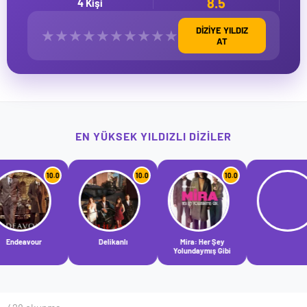
8.5
4 Kişi
DİZİYE YILDIZ
★
★
★
★
★
★
★
★
★
★
AT
EN YÜKSEK YILDIZLI DIZILER
10.0
10.0
10.0
10.0
Delikanlı
Mira: Her Şey
Yolundaymış Gibi