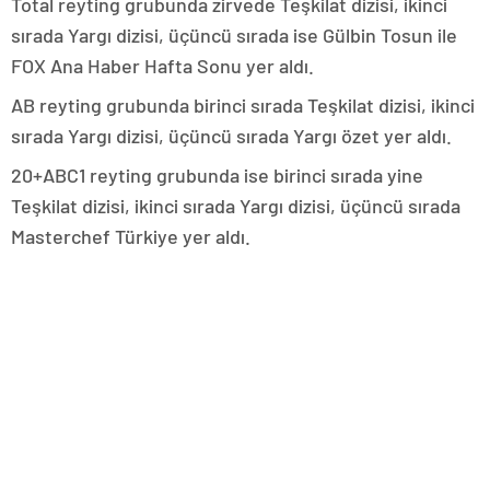
Total reyting grubunda zirvede Teşkilat dizisi, ikinci
sırada Yargı dizisi, üçüncü sırada ise Gülbin Tosun ile
FOX Ana Haber Hafta Sonu yer aldı.
AB reyting grubunda birinci sırada Teşkilat dizisi, ikinci
sırada Yargı dizisi, üçüncü sırada Yargı özet yer aldı.
20+ABC1 reyting grubunda ise birinci sırada yine
Teşkilat dizisi, ikinci sırada Yargı dizisi, üçüncü sırada
Masterchef Türkiye yer aldı.