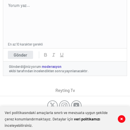
En az 10 karakter gerekli
Gönder
Gönderdiğiniz yorum
moderasyon
ekibi tarafından incelendikten sonra yayınlanacaktır.
Reyting Tv
Veri politikasındaki amaçlarla sınırlı ve mevzuata uygun şekilde
Dost Siteler
Tanıtım Yazısı
-
Düğün Dansı Kursu
-
Dans Kursu
çerez konumlandırmaktayız. Detaylar için
veri politikamızı
0
0
Haber Merkezi
Bakırköy
-
Kombi tamiri İstanbul
-
Kombi servisi İstanbul
-
Evden
inceleyebilirsiniz.
eve nakliyat
-
German baby formula