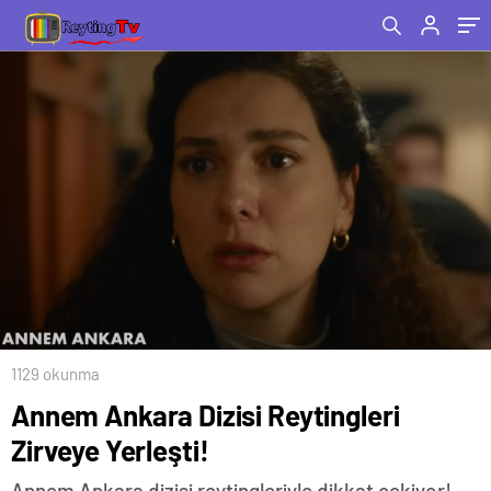
1129 okunma
Annem Ankara Dizisi Reytingleri
Zirveye Yerleşti!
Annem Ankara dizisi reytingleriyle dikkat çekiyor!