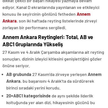
dikkat çekici bir başarı hikayesi yazmaya devam
ediyor. Kanal D ekranlarında yayınlanan ve etkileyici
konusu ile seyircinin gönlünü fetheden
Annem
Ankara
, son iki haftada reyting listelerinde zirveyi
zorlayan bir performans sergiledi.
Annem Ankara Reytingleri: Total, AB ve
ABC1 Gruplarında Yükseliş
27 Kasım ve 4 Aralık Çarşamba akşamlarına ait reyting
sonuçları, dizinin izleyici kitlesini genişlettiğini gözler
önüne seriyor.
AB grubunda
27 Kasım’da zirveye yerleşen
Annem
Ankara
, bu başarısını 4 Aralık’ta da sürdürerek
birinci sıradaki yerini korudu.
20+ABC1 kategorisinde
de aynı şekilde liderlik
koltuğunda yer alan dizi, hikayesinin gücünü bu