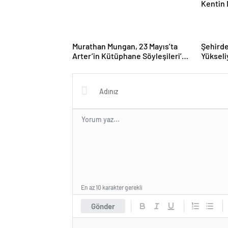
Murathan Mungan, 23 Mayıs’ta
Şehirde
Arter’in Kütüphane Söyleşileri’ne
Yükseli
Konuk Oluyor!
Müzik Festivali
Kentin 
En az 10 karakter gerekli
Gönder