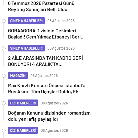
6 Temmuz 2026 Pazartesi Günü
Reyting Sonuçları Belli Oldu
SİNEMA HABERLERİ
08 Ağustos 2026
GORA4GORA Dizisinin Çekimleri
Başladı! Cem Yılmaz Efsaneyi Geri
Getiriyor
SİNEMA HABERLERİ
08 Ağustos 2026
2 AİLE ARASINDA TAM KADRO GERİ
DÖNÜYOR! 4 ARALIK’TA
SİNEMALARDA
MAGAZİN
08 Ağustos 2026
Max Korzh Konseri Öncesi İstanbul’a
Rus Akını: Tüm Uçuşlar Doldu, Ek
Seferler Başladı
DİZİ HABERLERİ
08 Ağustos 2026
Doğanın Kanunu dizisinden romantizm
dolu yeni afiş paylaşıldı
DİZİ HABERLERİ
08 Ağustos 2026