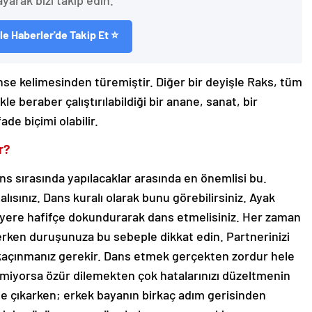
ayarak bizi takip edin.
e Haberler'de Takip Et ⭐
nse kelimesinden türemiştir. Diğer bir deyişle Raks, tüm
le beraber çalıştırılabildiği bir anane, sanat, bir
ade biçimi olabilir.
r?
 sırasında yapılacaklar arasında en önemlisi bu.
lısınız. Dans kuralı olarak bunu görebilirsiniz. Ayak
ı yere hafifçe dokundurarak dans etmelisiniz. Her zaman
rken duruşunuza bu sebeple dikkat edin. Partnerinizi
kaçınmanız gerekir. Dans etmek gerçekten zordur hele
gitmiyorsa özür dilemekten çok hatalarınızı düzeltmenin
te çıkarken; erkek bayanın birkaç adım gerisinden