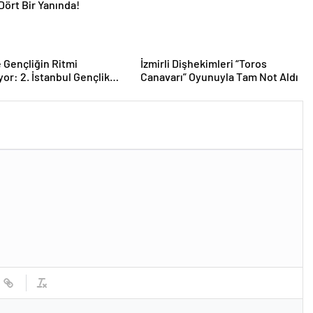
 Gençliğin Ritmi
İzmirli Dişhekimleri “Toros
yor: 2. İstanbul Gençlik
Canavarı” Oyunuyla Tam Not Aldı
, 16–19 Mayıs’ta
Dört Bir Yanında!