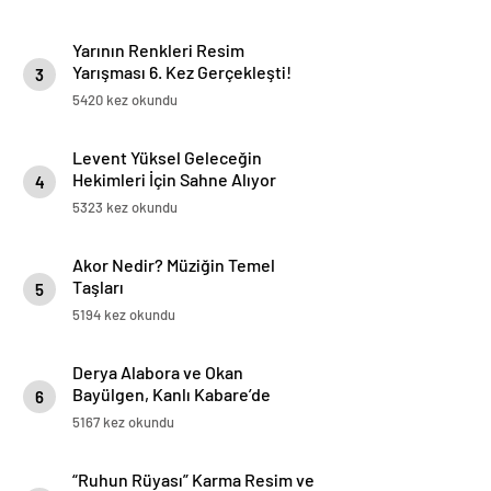
Yarının Renkleri Resim
Yarışması 6. Kez Gerçekleşti!
3
5420 kez okundu
Levent Yüksel Geleceğin
Hekimleri İçin Sahne Alıyor
4
5323 kez okundu
Akor Nedir? Müziğin Temel
Taşları
5
5194 kez okundu
Derya Alabora ve Okan
Bayülgen, Kanlı Kabare’de
6
Sahneyi Paylaşıyor: “Her
5167 kez okundu
Seyirciden Sorumludur Kabare
Oyuncusu”
“Ruhun Rüyası” Karma Resim ve