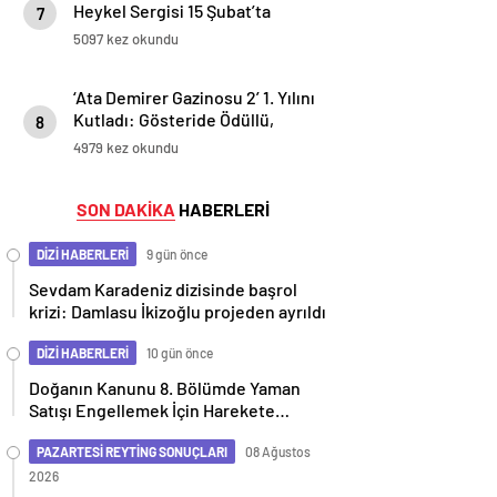
Heykel Sergisi 15 Şubat’ta
7
Ankara’da Kapılarını Açıyor…
5097 kez okundu
‘Ata Demirer Gazinosu 2’ 1. Yılını
Kutladı: Gösteride Ödüllü,
8
Pastalı Çifte Kutlama
4979 kez okundu
SON DAKİKA
HABERLERİ
DİZİ HABERLERİ
9 gün önce
Sevdam Karadeniz dizisinde başrol
krizi: Damlasu İkizoğlu projeden ayrıldı
DİZİ HABERLERİ
10 gün önce
Doğanın Kanunu 8. Bölümde Yaman
Satışı Engellemek İçin Harekete
Geçiyor
PAZARTESİ REYTİNG SONUÇLARI
08 Ağustos
2026