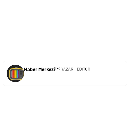
✉️
Haber Merkezi
YAZAR - EDİTÖR