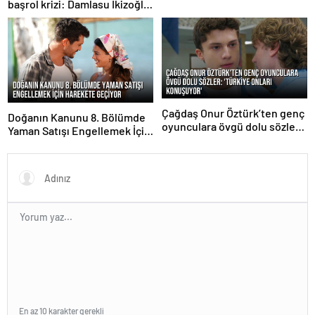
başrol krizi: Damlasu İkizoğlu
projeden ayrıldı
Çağdaş Onur Öztürk’ten genç
Doğanın Kanunu 8. Bölümde
oyunculara övgü dolu sözler:
Yaman Satışı Engellemek İçin
‘Türkiye onları konuşuyor’
Harekete Geçiyor
En az 10 karakter gerekli