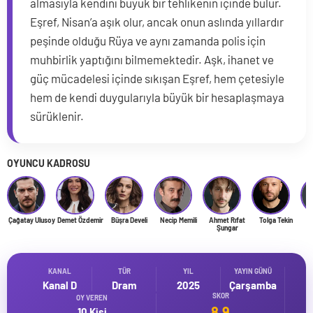
almasıyla kendini büyük bir tehlikenin içinde bulur.
Eşref, Nisan’a aşık olur, ancak onun aslında yıllardır
peşinde olduğu Rüya ve aynı zamanda polis için
muhbirlik yaptığını bilmemektedir. Aşk, ihanet ve
güç mücadelesi içinde sıkışan Eşref, hem çetesiyle
hem de kendi duygularıyla büyük bir hesaplaşmaya
sürüklenir.
OYUNCU KADROSU
Çağatay Ulusoy
Demet Özdemir
Büşra Develi
Necip Memili
Ahmet Rıfat
Tolga Tekin
Şungar
KANAL
TÜR
YIL
YAYIN GÜNÜ
Kanal D
Dram
2025
Çarşamba
SKOR
OY VEREN
8.9
10 Kişi