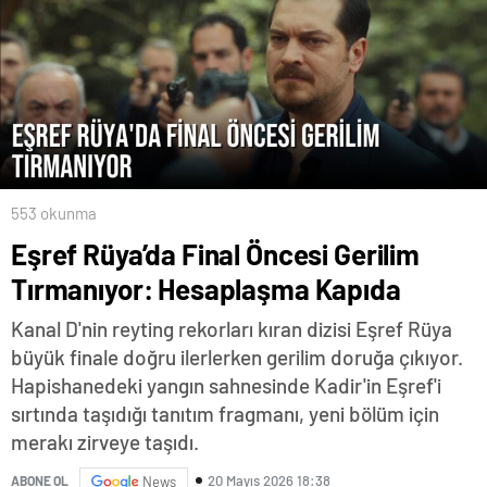
553 okunma
Eşref Rüya’da Final Öncesi Gerilim
Tırmanıyor: Hesaplaşma Kapıda
Kanal D'nin reyting rekorları kıran dizisi Eşref Rüya
büyük finale doğru ilerlerken gerilim doruğa çıkıyor.
Hapishanedeki yangın sahnesinde Kadir'in Eşref'i
sırtında taşıdığı tanıtım fragmanı, yeni bölüm için
merakı zirveye taşıdı.
20 Mayıs 2026 18:38
ABONE OL
News