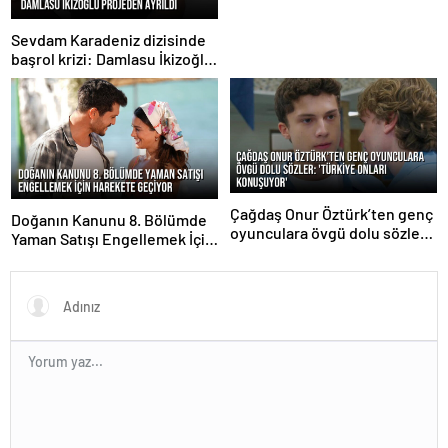
Sevdam Karadeniz dizisinde
başrol krizi: Damlasu İkizoğlu
projeden ayrıldı
Çağdaş Onur Öztürk’ten genç
Doğanın Kanunu 8. Bölümde
oyunculara övgü dolu sözler:
Yaman Satışı Engellemek İçin
‘Türkiye onları konuşuyor’
Harekete Geçiyor