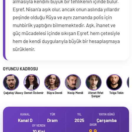
almasıyla kendini büyük bir tehlikenin içinde bulur.
Eşref, Nisan’a aşık olur, ancak onun aslında yıllardır
peşinde olduğu Rüya ve aynı zamanda polis için
muhbirlik yaptığını bilmemektedir. Aşk, ihanet ve
güç mücadelesi içinde sıkışan Eşref, hem çetesiyle
hem de kendi duygularıyla büyük bir hesaplaşmaya
sürüklenir.
OYUNCU KADROSU
Çağatay Ulusoy
Demet Özdemir
Büşra Develi
Necip Memili
Ahmet Rıfat
Tolga Tekin
Şungar
KANAL
TÜR
YIL
YAYIN GÜNÜ
Kanal D
Dram
2025
Çarşamba
SKOR
OY VEREN
8.9
10 Kişi