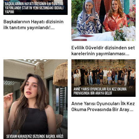
Başkalarının Hayatı dizisinin
ilk tanıtımı yayınlandı!
STAR’ın yeni sezondaki iddialı
yapımı
Evlilik Güveldir dizisinden set
karelerinin yayımlanması
sürüyor
Anne Yarısı Oyuncuları İlk Kez
Okuma Provasında Bir Araya
Geldi