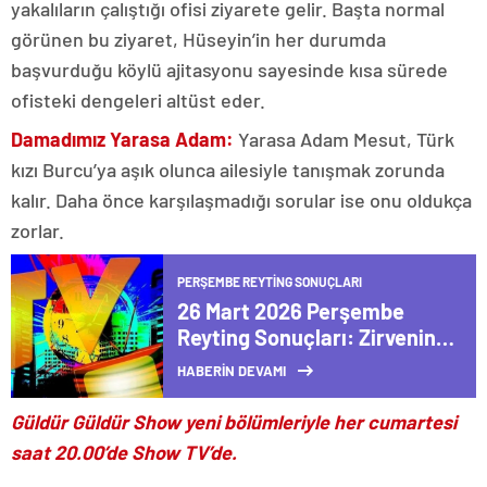
yakalıların çalıştığı ofisi ziyarete gelir. Başta normal
görünen bu ziyaret, Hüseyin’in her durumda
başvurduğu köylü ajitasyonu sayesinde kısa sürede
ofisteki dengeleri altüst eder.
Damadımız Yarasa Adam:
Yarasa Adam Mesut, Türk
kızı Burcu’ya aşık olunca ailesiyle tanışmak zorunda
kalır. Daha önce karşılaşmadığı sorular ise onu oldukça
zorlar.
PERŞEMBE REYTING SONUÇLARI
26 Mart 2026 Perşembe
Reyting Sonuçları: Zirvenin
Sahibi Belli Oldu!
HABERİN DEVAMI
Güldür Güldür Show yeni bölümleriyle her cumartesi
saat 20.00’de Show TV’de.