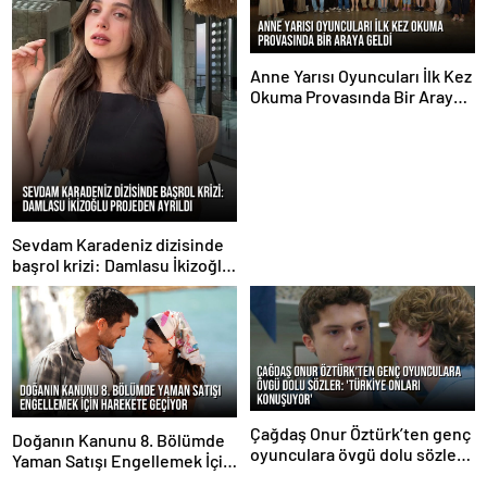
Anne Yarısı Oyuncuları İlk Kez
Okuma Provasında Bir Araya
Geldi
Sevdam Karadeniz dizisinde
başrol krizi: Damlasu İkizoğlu
projeden ayrıldı
Çağdaş Onur Öztürk’ten genç
Doğanın Kanunu 8. Bölümde
oyunculara övgü dolu sözler:
Yaman Satışı Engellemek İçin
‘Türkiye onları konuşuyor’
Harekete Geçiyor