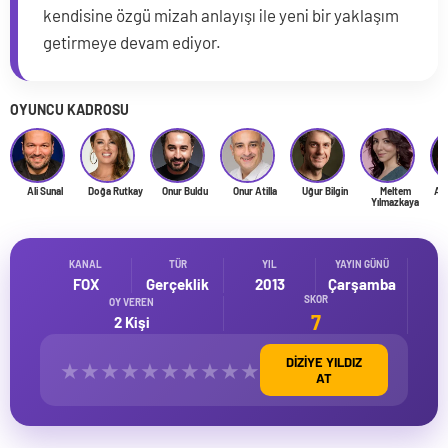
kendisine özgü mizah anlayışı ile yeni bir yaklaşım
getirmeye devam ediyor.
OYUNCU KADROSU
Ali Sunal
Doğa Rutkay
Onur Buldu
Onur Atilla
Uğur Bilgin
Meltem
Ayl
Yılmazkaya
KANAL
TÜR
YIL
YAYIN GÜNÜ
FOX
Gerçeklik
2013
Çarşamba
SKOR
OY VEREN
7
2 Kişi
DİZİYE YILDIZ
★
★
★
★
★
★
★
★
★
★
AT