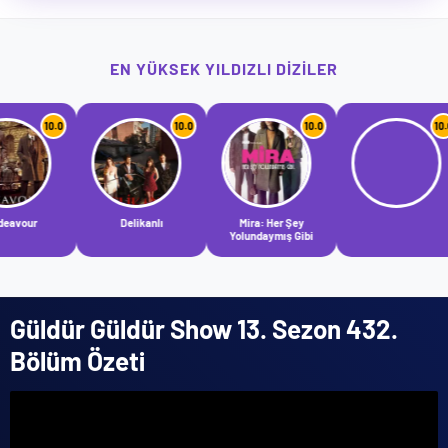
EN YÜKSEK YILDIZLI DIZILER
10.0
10.0
10.0
Delikanlı
Mira: Her Şey
Ve
Yolundaymış Gibi
Güldür Güldür Show 13. Sezon 432.
Bölüm Özeti