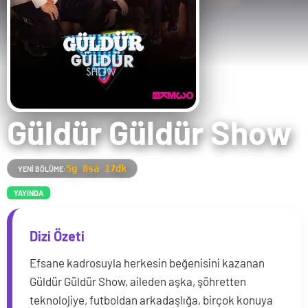
Güldür Güldür Show
5g 8sa 17dk
YENI BÖLÜME:
YAYINDA
Dizi Özeti
Efsane kadrosuyla herkesin beğenisini kazanan
Güldür Güldür Show, aileden aşka, şöhretten
teknolojiye, futboldan arkadaşlığa, birçok konuya