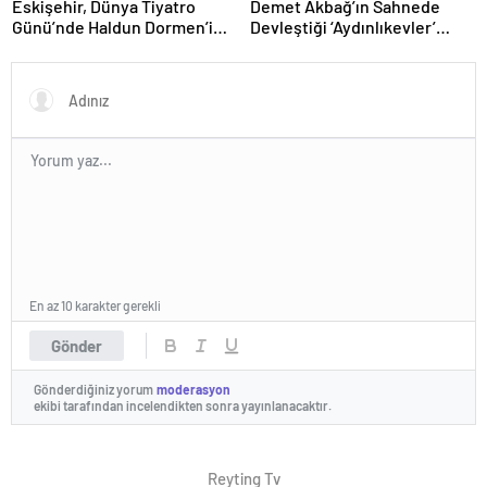
Eskişehir, Dünya Tiyatro
Demet Akbağ’ın Sahnede
Günü’nde Haldun Dormen’i
Devleştiği ‘Aydınlıkevler’
kendi sahnesiyle ve “Lüküs
Oyunu 4. Yılını Kutluyor!
Hayat” ile selamladı!
En az 10 karakter gerekli
Gönder
Gönderdiğiniz yorum
moderasyon
ekibi tarafından incelendikten sonra yayınlanacaktır.
Reyting Tv