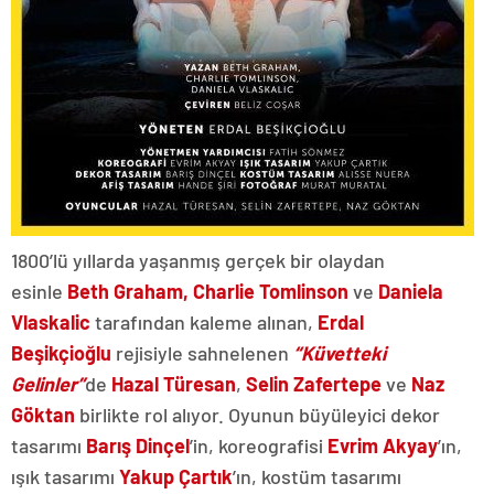
1800’lü yıllarda yaşanmış gerçek bir olaydan
esinle
Beth Graham, Charlie Tomlinson
ve
Daniela
Vlaskalic
tarafından kaleme alınan,
Erdal
Beşikçioğlu
rejisiyle sahnelenen
“Küvetteki
Gelinler”
de
Hazal Türesan
,
Selin Zafertepe
ve
Naz
Göktan
birlikte rol alıyor. Oyunun büyüleyici dekor
tasarımı
Barış Dinçel
’in, koreografisi
Evrim Akyay
’ın,
ışık tasarımı
Yakup Çartık
’ın, kostüm tasarımı