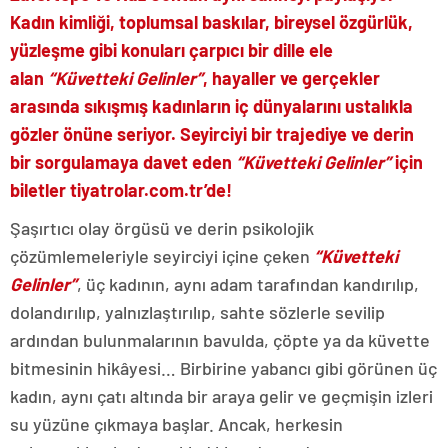
Kadın kimliği, toplumsal baskılar,
bireysel özgürlük,
yüzleşme gibi konuları çarpıcı bir dille ele
alan
“Küvetteki Gelinler”
, hayaller ve gerçekler
arasında sıkışmış kadınların iç dünyalarını ustalıkla
gözler önüne seriyor.
Seyirciyi bir trajediye ve derin
bir sorgulamaya davet eden
“Küvetteki Gelinler”
için
biletler
tiyatrolar.com.tr
’de!
Şaşırtıcı olay örgüsü ve derin psikolojik
çözümlemeleriyle seyirciyi içine çeken
“Küvetteki
Gelinler”
, üç kadının, aynı adam tarafından kandırılıp,
dolandırılıp, yalnızlaştırılıp, sahte sözlerle sevilip
ardından bulunmalarının bavulda, çöpte ya da küvette
bitmesinin hikâyesi… Birbirine yabancı gibi görünen üç
kadın, aynı çatı altında bir araya gelir ve geçmişin izleri
su yüzüne çıkmaya başlar. Ancak, herkesin