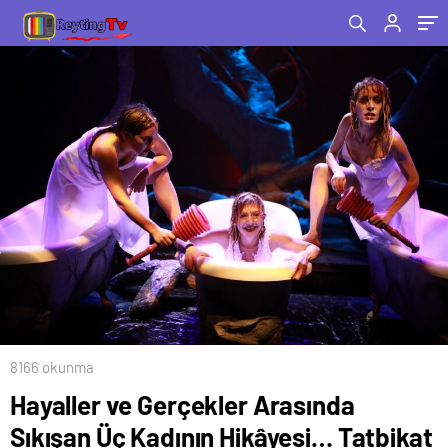
Beğenilen Oyunu “Küvetteki Gelinler”, 23
Şubat’ta Alan Kadıköy’de!
8166 okunma
Hayaller ve Gerçekler Arasında
Sıkışan Üç Kadının Hikâyesi… Tatbikat