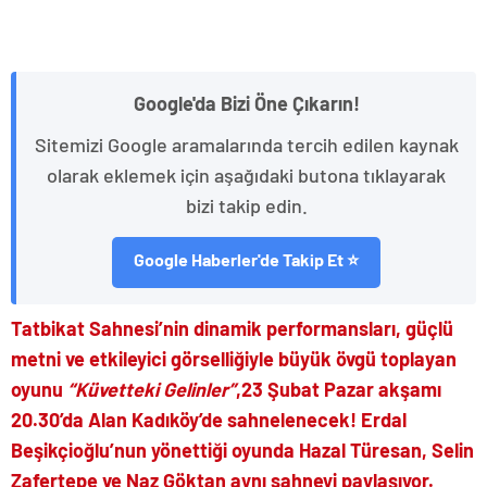
Google'da Bizi Öne Çıkarın!
Sitemizi Google aramalarında tercih edilen kaynak
olarak eklemek için aşağıdaki butona tıklayarak
bizi takip edin.
Google Haberler'de Takip Et ⭐
Tatbikat Sahnesi’nin dinamik performansları, güçlü
metni ve etkileyici görselliğiyle büyük övgü toplayan
oyunu
“Küvetteki Gelinler”
,23 Şubat Pazar akşamı
20.30’da Alan Kadıköy’de sahnelenecek! Erdal
Beşikçioğlu’nun yönettiği oyunda Hazal Türesan, Selin
Zafertepe ve Naz Göktan aynı sahneyi paylaşıyor.