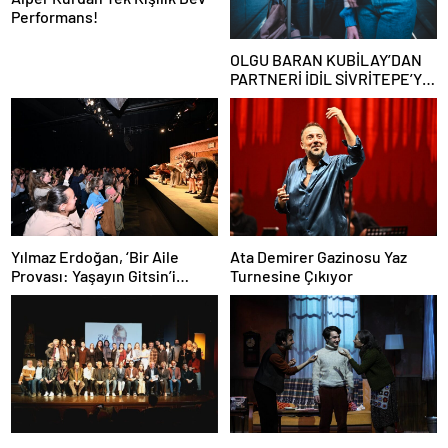
Performans!
OLGU BARAN KUBİLAY’DAN
PARTNERİ İDİL SİVRİTEPE’YE
ÖVGÜ DOLU SÖZLER!
Yılmaz Erdoğan, ‘Bir Aile
Ata Demirer Gazinosu Yaz
Provası: Yaşayın Gitsin’i
Turnesine Çıkıyor
İzlemek İçin Maximum Uniq
Box’taydı…