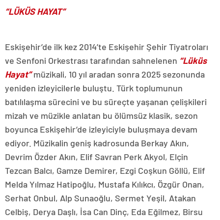
“LÜKÜS HAYAT”
Eskişehir’de ilk kez 2014’te Eskişehir Şehir Tiyatroları
ve Senfoni Orkestrası tarafından sahnelenen
“Lüküs
Hayat”
müzikali, 10 yıl aradan sonra 2025 sezonunda
yeniden izleyicilerle buluştu. Türk toplumunun
batılılaşma sürecini ve bu süreçte yaşanan çelişkileri
mizah ve müzikle anlatan bu ölümsüz klasik, sezon
boyunca Eskişehir’de izleyiciyle buluşmaya devam
ediyor. Müzikalin geniş kadrosunda Berkay Akın,
Devrim Özder Akın, Elif Savran Perk Akyol, Elçin
Tezcan Balcı, Gamze Demirer, Ezgi Coşkun Göllü, Elif
Melda Yılmaz Hatipoğlu, Mustafa Kılıkcı, Özgür Onan,
Serhat Onbul, Alp Sunaoğlu, Sermet Yeşil, Atakan
Celbiş, Derya Daşlı, İsa Can Dinç, Eda Eğilmez, Birsu