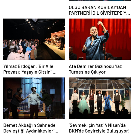
OLGU BARAN KUBİLAY’DAN
PARTNERİ İDİL SİVRİTEPE’YE
ÖVGÜ DOLU SÖZLER!
Yılmaz Erdoğan, ‘Bir Aile
Ata Demirer Gazinosu Yaz
Provası: Yaşayın Gitsin’i
Turnesine Çıkıyor
İzlemek İçin Maximum Uniq
Box’taydı…
Demet Akbağ’ın Sahnede
‘Sevmek İçin Yaz’ 4 Nisan’da
Devleştiği ‘Aydınlıkevler’
BKM’de Seyirciyle Buluşuyor!