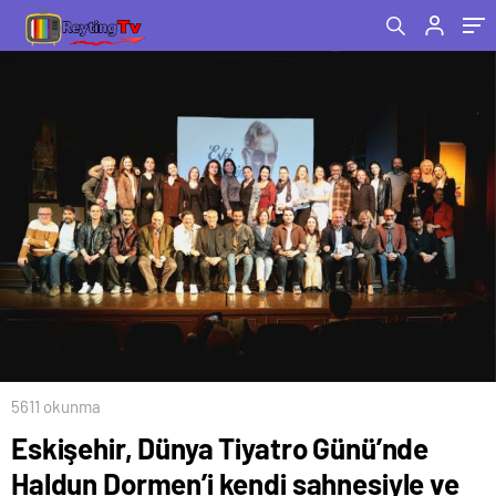
ile selamladı!
5611 okunma
Eskişehir, Dünya Tiyatro Günü’nde
Haldun Dormen’i kendi sahnesiyle ve