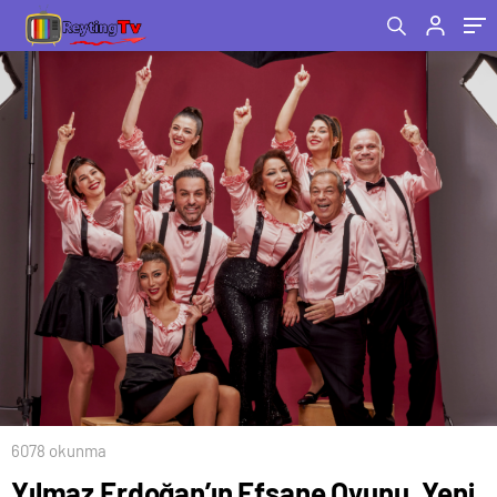
Yalçın’ın Başrolünü Üstlendiği “Kadınlık
Bizde Kalsın-Sevme Beni” 6 Aralık’ta
Perdelerini Açıyor!
6078 okunma
Yılmaz Erdoğan’ın Efsane Oyunu, Yeni