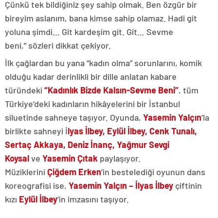
Çünkü tek bildiğiniz şey sahip olmak. Ben özgür bir
bireyim aslanım, bana kimse sahip olamaz. Hadi git
yoluna şimdi… Git kardeşim git. Git… Sevme
beni,” sözleri dikkat çekiyor.
İlk çağlardan bu yana “kadın olma” sorunlarını, komik
olduğu kadar derinlikli bir dille anlatan kabare
türündeki
“Kadınlık Bizde Kalsın-Sevme Beni”
, tüm
Türkiye’deki kadınların hikâyelerini bir İstanbul
siluetinde sahneye taşıyor. Oyunda,
Yasemin Yalçın
’la
birlikte sahneyi İ
lyas İlbey, Eylül İlbey, Cenk Tunalı,
Sertaç Akkaya, Deniz İnanç, Yağmur Sevgi
Koysal
ve
Yasemin Çıtak
paylaşıyor.
Müziklerini
Çiğdem Erken
’in bestelediği oyunun dans
koreografisi ise,
Yasemin Yalçın – İlyas İlbey
çiftinin
kızı
Eylül İlbey
’in imzasını taşıyor.