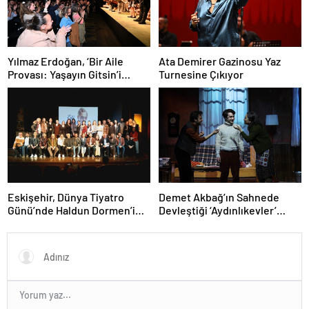
Yılmaz Erdoğan, ‘Bir Aile
Ata Demirer Gazinosu Yaz
Provası: Yaşayın Gitsin’i
Turnesine Çıkıyor
İzlemek İçin Maximum Uniq
Box’taydı…
Eskişehir, Dünya Tiyatro
Demet Akbağ’ın Sahnede
Günü’nde Haldun Dormen’i
Devleştiği ‘Aydınlıkevler’
kendi sahnesiyle ve “Lüküs
Oyunu 4. Yılını Kutluyor!
Hayat” ile selamladı!