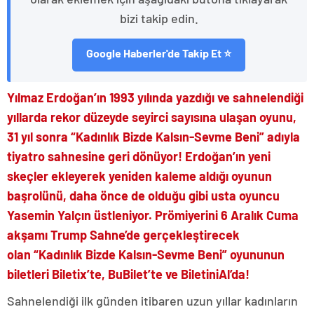
bizi takip edin.
Google Haberler'de Takip Et ⭐
Yılmaz Erdoğan’ın 1993 yılında yazdığı ve sahnelendiği
yıllarda rekor düzeyde seyirci sayısına ulaşan oyunu,
31 yıl sonra
“Kadınlık Bizde Kalsın-Sevme Beni”
adıyla
tiyatro sahnesine geri dönüyor! Erdoğan’ın yeni
skeçler ekleyerek yeniden kaleme aldığı oyunun
başrolünü, daha önce de olduğu gibi usta oyuncu
Yasemin Yalçın üstleniyor. Prömiyerini 6 Aralık Cuma
akşamı Trump Sahne’de gerçekleştirecek
olan
“Kadınlık Bizde Kalsın-Sevme Beni”
oyununun
biletleri
Biletix
’te,
BuBilet
’te ve
BiletiniAl
’da!
Sahnelendiği ilk günden itibaren uzun yıllar kadınların