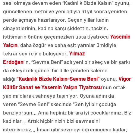
sesi olmaya devam eden “Kadınlık Bizde Kalsın”
oyunu,
güncellenen metni ve yeni adıyla 31 yıl sonra yeniden
perde açmaya hazırlanıyor. Geçen yıllar kadın
cinayetlerinin, kadına karşı şiddettin, tacizin,
istismarın önüne geçemezken usta tiyatrocu
Yasemin
Yalçın
, daha özgür ve daha eşit yarınlar ümidiyle
tekrar seyirciyle buluşuyor.
Yılmaz
Erdoğan
’ın, “Sevme Beni” adlı yeni bir skeç ve bir şarkı
da ekleyerek güncel bir dille yeniden kaleme
aldığı
“Kadınlık Bizde Kalsın-Sevme Beni”
oyunu,
Vigor
Kültür Sanat ve Yasemin Yalçın Tiyatrosu
’nun ortak
yapımı olarak sahneye taşınıyor. Oyuna adını da
veren “Sevme Beni” skecinde “Sen iyi bir çocuğa
benziyorsun… Ama hepiniz bir ara iyi çocuklardınız. Biz
kadınlar… Artık hiçbirinizin bizi sevmesini
istemiyoruz… İnsan gibi sevmeyi öğreninceye kadar.