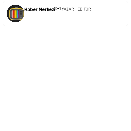
✉️
Haber Merkezi
YAZAR - EDİTÖR