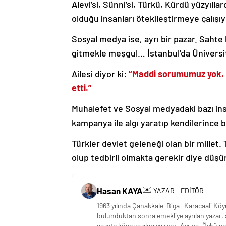
Alevi’si, Sünni’si, Türkü, Kürdü yüzyıllar
olduğu insanları ötekileştirmeye çalışıy
Sosyal medya ise, ayrı bir pazar. Sahte
gitmekle meşgul… İstanbul’da Üniversite
Ailesi diyor ki:
“Maddi sorumumuz yok. Kı
etti.”
Muhalefet ve Sosyal medyadaki bazı ins
kampanya ile algı yaratıp kendilerince b
Türkler devlet geleneği olan bir millet.
olup tedbirli olmakta gerekir diye düş
✉️
Hasan KAYA
YAZAR - EDİTÖR
1963 yılında Çanakkale-Biga- Karacaali Kö
bulunduktan sonra emekliye ayrılan yazar, siy
gazete köşe yazıları yazıyor. Ayrıca, Öykü 