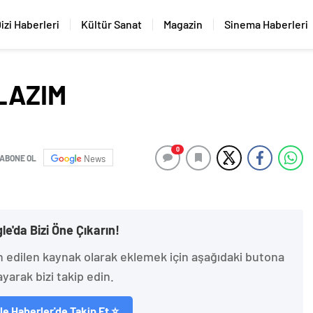
izi Haberleri
Kültür Sanat
Magazin
Sinema Haberleri
LAZIM
0
ABONE OL
News
le'da Bizi Öne Çıkarın!
h edilen kaynak olarak eklemek için aşağıdaki butona
ayarak bizi takip edin.
e Haberler'de Takip Et ⭐