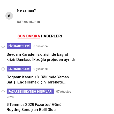
Ne zaman?
8
1817 kez okundu
SON DAKİKA
HABERLERİ
DİZİ HABERLERİ
8 gün önce
Sevdam Karadeniz dizisinde başrol
krizi: Damlasu İkizoğlu projeden ayrıldı
DİZİ HABERLERİ
9 gün önce
Doğanın Kanunu 8. Bölümde Yaman
Satışı Engellemek İçin Harekete
Geçiyor
PAZARTESİ REYTİNG SONUÇLARI
07 Ağustos
2026
6 Temmuz 2026 Pazartesi Günü
Reyting Sonuçları Belli Oldu