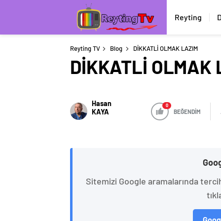
Reyting
D
Reyting TV
Blog
DİKKATLİ OLMAK LAZIM
DİKKATLİ OLMAK 
Hasan
0
KAYA
BEĞENDİM
Goog
Sitemizi Google aramalarında terci
tıkl
Googl