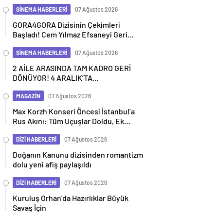
SİNEMA HABERLERİ
07 Ağustos 2026
GORA4GORA Dizisinin Çekimleri
Başladı! Cem Yılmaz Efsaneyi Geri
Getiriyor
SİNEMA HABERLERİ
07 Ağustos 2026
2 AİLE ARASINDA TAM KADRO GERİ
DÖNÜYOR! 4 ARALIK’TA
SİNEMALARDA
MAGAZİN
07 Ağustos 2026
Max Korzh Konseri Öncesi İstanbul’a
Rus Akını: Tüm Uçuşlar Doldu, Ek
Seferler Başladı
DİZİ HABERLERİ
07 Ağustos 2026
Doğanın Kanunu dizisinden romantizm
dolu yeni afiş paylaşıldı
DİZİ HABERLERİ
07 Ağustos 2026
Kuruluş Orhan’da Hazırlıklar Büyük
Savaş İçin