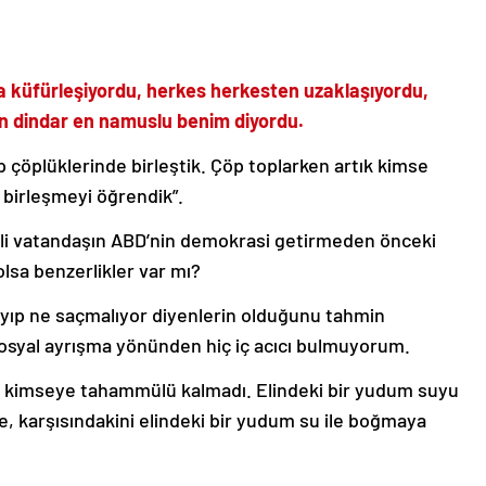
 küfürleşiyordu, herkes herkesten uzaklaşıyordu,
en dindar en namuslu benim diyordu.
 çöplüklerinde birleştik. Çöp toplarken artık kimse
birleşmeyi öğrendik”.
eli vatandaşın ABD’nin demokrasi getirmeden önceki
lsa benzerlikler var mı?
mayıp ne saçmalıyor diyenlerin olduğunu tahmin
syal ayrışma yönünden hiç iç acıcı bulmuyorum.
in kimseye tahammülü kalmadı. Elindeki bir yudum suyu
de, karşısındakini elindeki bir yudum su ile boğmaya