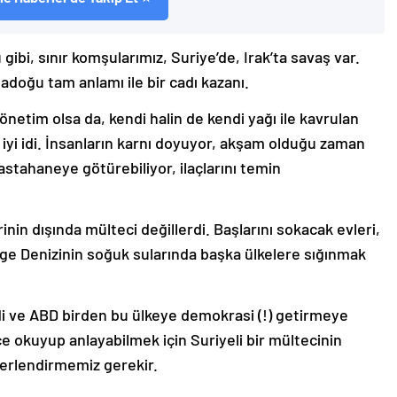
ibi, sınır komşularımız, Suriye’de, Irak’ta savaş var.
adoğu tam anlamı ile bir cadı kazanı.
netim olsa da, kendi halin de kendi yağı ile kavrulan
 iyi idi. İnsanların karnı doyuyor, akşam olduğu zaman
hastahaneye götürebiliyor, ilaçlarını temin
inin dışında mülteci değillerdi. Başlarını sokacak evleri,
 Ege Denizinin soğuk sularında başka ülkelere sığınmak
ldi ve ABD birden bu ülkeye demokrasi (!) getirmeye
yice okuyup anlayabilmek için Suriyeli bir mültecinin
eğerlendirmemiz gerekir.