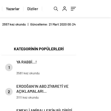
Yazarlar
Diziler
2557 kez okundu
|
Güncelleme: 21 Mart 2020 00:24
KATEGORİNİN POPÜLERLERİ
YA RABBİ…!
1
3581 kez okundu
ERDOĞAN’IN ABD ZİYARETİ VE
AÇIKLAMALARI…
2
3111 kez okundu
EMEKLİ AMİRALLER’İN BİLDİRİSİ