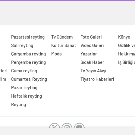
Pazartesi reyting
Tv Gündem
Foto Galeri
Künye
Salı reyting
Kültür Sanat
Video Galeri
Gizlilik 
Çarşamba reyting
Moda
Yazarlar
Hakkımı
Perşembe reyting
Sıcak Haber
İş Birliği
leri
Cuma reyting
Tv Yayın Akışı
Film
Cumartesi Reyting
Tiyatro Haberleri
Pazar reyting
Haftalık reyting
Reyting