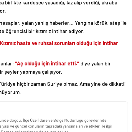
ca birlikte kardeşçe yaşadığı, kız alıp verdiği, akraba
or.
 hesaplar, yalan yanlış haberler… Yangına körük, ateş ile
 öğrencisi bir kızımız intihar ediyor.
zımız hasta ve ruhsal sorunları olduğu için intihar
anlar:
“Aç olduğu için intihar etti.”
diye yalan bir
ir şeyler yapmaya çalışıyor.
 Türkiye hiçbir zaman Suriye olmaz. Ama yine de dikkatli
ünüyorum.
yünde doğdu. İlçe Özel İdare ve Bölge Müdürlüğü görevlerinde
asi ve güncel konuların taşradaki yansımaları ve etkileri ile ilgili
ve Roman çalışmalarına da devam ediyor...