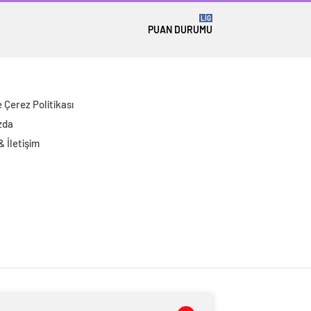
LİG
PUAN DURUMU
ve Çerez Politikası
zda
 & İletişim