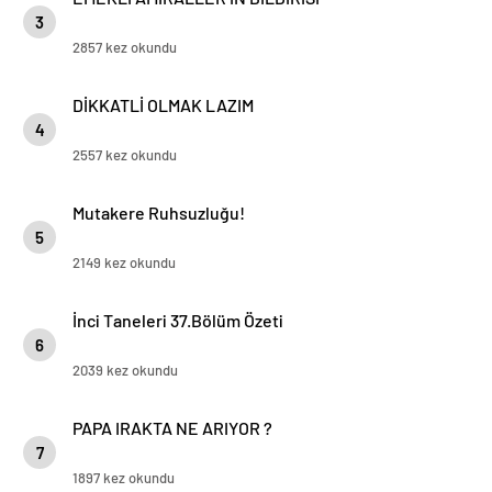
3
2857 kez okundu
DİKKATLİ OLMAK LAZIM
4
2557 kez okundu
Mutakere Ruhsuzluğu!
5
2149 kez okundu
İnci Taneleri 37.Bölüm Özeti
6
2039 kez okundu
PAPA IRAKTA NE ARIYOR ?
7
1897 kez okundu