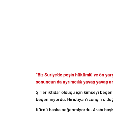
“Biz Suriye’de peşin hükümlü ve ön yarg
sonuncun da ayrımcılık yavaş yavaş art
Şii’ler iktidar olduğu için kimseyi beğ
beğenmiyordu, Hıristiyan’ı zengin oldu
Kürdü başka beğenmiyordu, Arabı baş