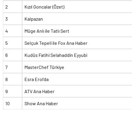
2
Kızıl Goncalar (Özet)
3
Kalpazan
4
Müge Anlı ile Tatlı Sert
5
Selçuk Tepeli ile Fox Ana Haber
6
Kudüs Fatihi Selahaddin Eyyubi
7
MasterChef Türkiye
8
Esra Erol’da
9
ATV Ana Haber
10
Show Ana Haber