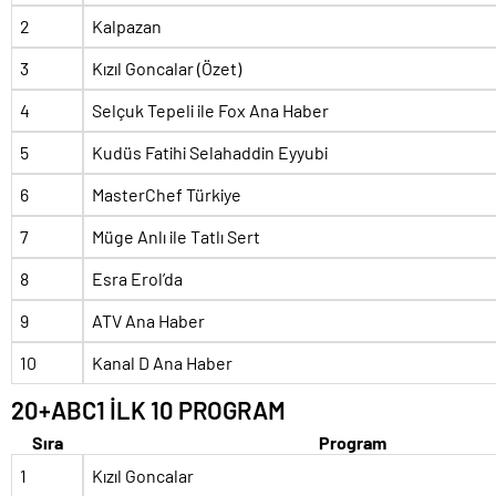
2
Kalpazan
3
Kızıl Goncalar (Özet)
4
Selçuk Tepeli ile Fox Ana Haber
5
Kudüs Fatihi Selahaddin Eyyubi
6
MasterChef Türkiye
7
Müge Anlı ile Tatlı Sert
8
Esra Erol’da
9
ATV Ana Haber
10
Kanal D Ana Haber
20+ABC1 İLK 10 PROGRAM
Sıra
Program
1
Kızıl Goncalar