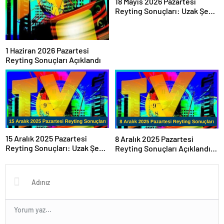
18 Mayıs 2026 Pazartesi
Reyting Sonuçları: Uzak Şehir
Tüm Kategorilerde Zirvede
1 Haziran 2026 Pazartesi
Reyting Sonuçları Açıklandı
15 Aralık 2025 Pazartesi
8 Aralık 2025 Pazartesi
Reyting Sonuçları: Uzak Şehir
Reyting Sonuçları Açıklandı!
ve Cennetin Çocukları Dizi
İşte Günün En Çok İzlenen
Reytingleri Merakla
Yapımları
Bekleniyor!