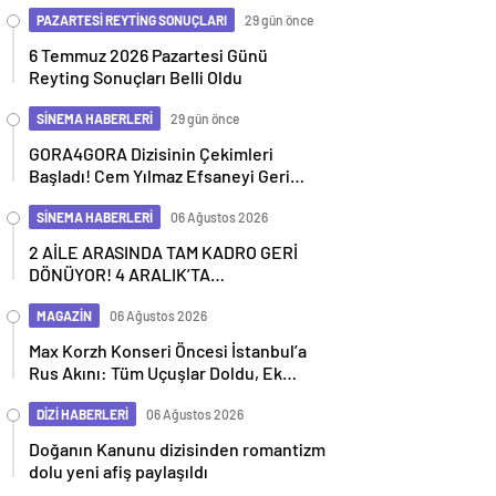
Geçiyor
PAZARTESİ REYTİNG SONUÇLARI
29 gün önce
6 Temmuz 2026 Pazartesi Günü
Reyting Sonuçları Belli Oldu
SİNEMA HABERLERİ
29 gün önce
GORA4GORA Dizisinin Çekimleri
Başladı! Cem Yılmaz Efsaneyi Geri
Getiriyor
SİNEMA HABERLERİ
06 Ağustos 2026
2 AİLE ARASINDA TAM KADRO GERİ
DÖNÜYOR! 4 ARALIK’TA
SİNEMALARDA
MAGAZİN
06 Ağustos 2026
Max Korzh Konseri Öncesi İstanbul’a
Rus Akını: Tüm Uçuşlar Doldu, Ek
Seferler Başladı
DİZİ HABERLERİ
06 Ağustos 2026
Doğanın Kanunu dizisinden romantizm
dolu yeni afiş paylaşıldı