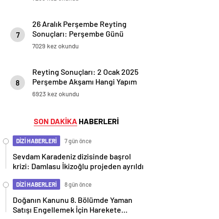
26 Aralık Perşembe Reyting
Sonuçları: Perşembe Günü
7
Zirve Kimin Oldu?
7029 kez okundu
Reyting Sonuçları: 2 Ocak 2025
Perşembe Akşamı Hangi Yapım
8
Zirvede?
6923 kez okundu
SON DAKİKA
HABERLERİ
DİZİ HABERLERİ
7 gün önce
Sevdam Karadeniz dizisinde başrol
krizi: Damlasu İkizoğlu projeden ayrıldı
DİZİ HABERLERİ
8 gün önce
Doğanın Kanunu 8. Bölümde Yaman
Satışı Engellemek İçin Harekete