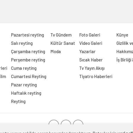
Pazartesi reyting
Tv Gündem
Foto Galeri
Künye
Salı reyting
Kültür Sanat
Video Galeri
Gizlilik 
Çarşamba reyting
Moda
Yazarlar
Hakkımı
Perşembe reyting
Sıcak Haber
İş Birliği
leri
Cuma reyting
Tv Yayın Akışı
Film
Cumartesi Reyting
Tiyatro Haberleri
Pazar reyting
Haftalık reyting
Reyting