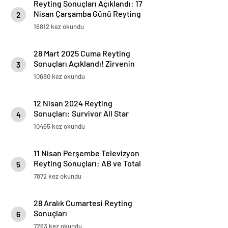
Reyting Sonuçları Açıklandı: 17
Nisan Çarşamba Günü Reyting
2
Listesi
16812 kez okundu
28 Mart 2025 Cuma Reyting
Sonuçları Açıklandı! Zirvenin
3
Sahibi Kim Oldu?
10680 kez okundu
12 Nisan 2024 Reyting
Sonuçları: Survivor All Star
4
Zirvede!
10465 kez okundu
11 Nisan Perşembe Televizyon
Reyting Sonuçları: AB ve Total
5
Sıralamalar!
7872 kez okundu
28 Aralık Cumartesi Reyting
Sonuçları
6
7263 kez okundu