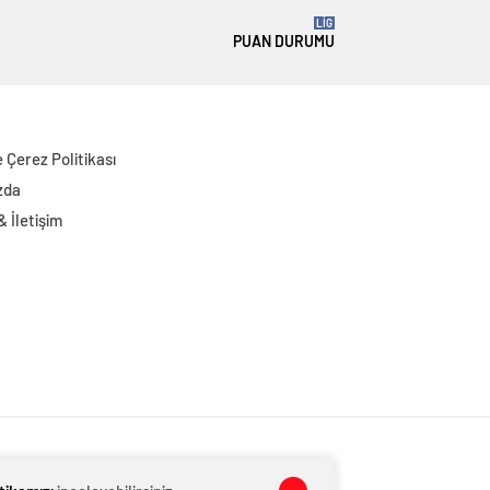
LİG
PUAN DURUMU
ve Çerez Politikası
zda
 & İletişim