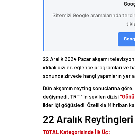
Goog
Sitemizi Google aramalarında terci
tıkl
Googl
22 Aralık 2024 Pazar akşamı televizyon 
iddialı diziler, eğlence programları ve h
sonunda zirvede hangi yapımların yer ald
Dün akşamın reyting sonuçlarına göre, 
değişmedi. TRT 1’in sevilen dizisi
“Gönül
liderliği göğüsledi. Özellikle Mihriban ka
22 Aralık Reytingleri
TOTAL Kategorisinde İlk Üç: