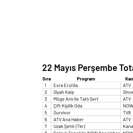
22 Mayıs Perşembe Total
Sıra
Program
Kan
1
Esra Erol’da
ATV
2
Siyah Kalp
Sho
3
Müge Anlı ile Tatlı Sert
ATV
4
Çift Kişilik Oda
NO
5
Survivor
TV8
6
ATV Ana Haber
ATV
7
Uzak Şehir (Tkr)
Kana
8
Selçuk Tepeli ile NOW Ana Haber
NO