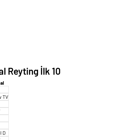
 Reyting İlk 10
al
w TV
W
l D
W