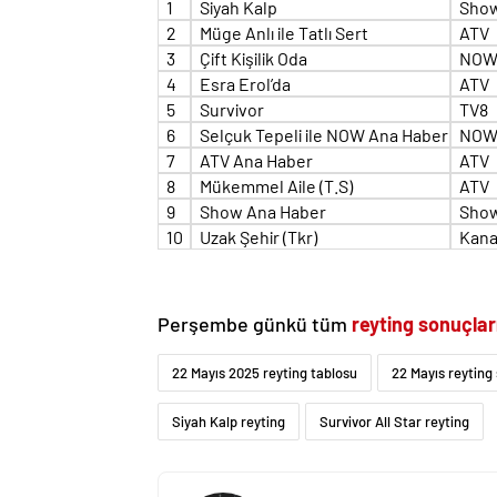
1
Siyah Kalp
Sho
2
Müge Anlı ile Tatlı Sert
ATV
3
Çift Kişilik Oda
NO
4
Esra Erol’da
ATV
5
Survivor
TV8
6
Selçuk Tepeli ile NOW Ana Haber
NO
7
ATV Ana Haber
ATV
8
Mükemmel Aile (T.S)
ATV
9
Show Ana Haber
Sho
10
Uzak Şehir (Tkr)
Kana
Perşembe günkü tüm
reyting sonuçlar
22 Mayıs 2025 reyting tablosu
22 Mayıs reyting
Siyah Kalp reyting
Survivor All Star reyting