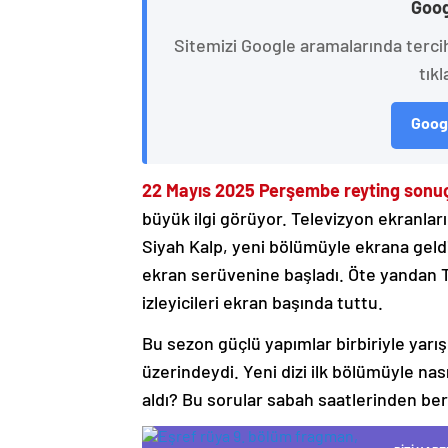
Goog
Sitemizi Google aramalarında terci
tıkl
Googl
22 Mayıs 2025 Perşembe reyting sonuç
büyük ilgi görüyor. Televizyon ekranlar
Siyah Kalp, yeni bölümüyle ekrana geldi.
ekran serüvenine başladı. Öte yandan T
izleyicileri ekran başında tuttu.
Bu sezon güçlü yapımlar birbiriyle yarışıy
üzerindeydi. Yeni dizi ilk bölümüyle na
aldı? Bu sorular sabah saatlerinden beri