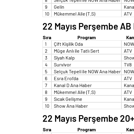
9
Gelin
Kana
10
Mükemmel Aile (T.S)
ATV
22 Mayıs Perşembe AB R
Sıra
Program
Kan
1
Çift Kişilik Oda
NO
2
Müge Anlı ile Tatlı Sert
ATV
3
Siyah Kalp
Sho
4
Survivor
TV8
5
Selçuk Tepeli ile NOW Ana Haber
NO
6
Esra Erol’da
ATV
7
Kanal D Ana Haber
Kana
8
Mükemmel Aile (T.S)
ATV
9
Sıcak Gelişme
Kana
10
Show Ana Haber
Sho
22 Mayıs Perşembe 20+A
Sıra
Program
Kan