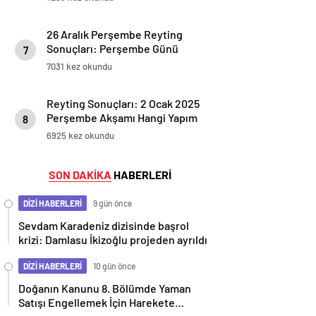
26 Aralık Perşembe Reyting
Sonuçları: Perşembe Günü
7
Zirve Kimin Oldu?
7031 kez okundu
Reyting Sonuçları: 2 Ocak 2025
Perşembe Akşamı Hangi Yapım
8
Zirvede?
6925 kez okundu
SON DAKİKA
HABERLERİ
DİZİ HABERLERİ
9 gün önce
Sevdam Karadeniz dizisinde başrol
krizi: Damlasu İkizoğlu projeden ayrıldı
DİZİ HABERLERİ
10 gün önce
Doğanın Kanunu 8. Bölümde Yaman
Satışı Engellemek İçin Harekete