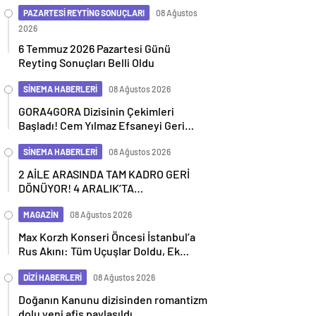
Geçiyor
PAZARTESİ REYTİNG SONUÇLARI
08 Ağustos
2026
6 Temmuz 2026 Pazartesi Günü
Reyting Sonuçları Belli Oldu
SİNEMA HABERLERİ
08 Ağustos 2026
GORA4GORA Dizisinin Çekimleri
Başladı! Cem Yılmaz Efsaneyi Geri
Getiriyor
SİNEMA HABERLERİ
08 Ağustos 2026
2 AİLE ARASINDA TAM KADRO GERİ
DÖNÜYOR! 4 ARALIK’TA
SİNEMALARDA
MAGAZİN
08 Ağustos 2026
Max Korzh Konseri Öncesi İstanbul’a
Rus Akını: Tüm Uçuşlar Doldu, Ek
Seferler Başladı
DİZİ HABERLERİ
08 Ağustos 2026
Doğanın Kanunu dizisinden romantizm
dolu yeni afiş paylaşıldı