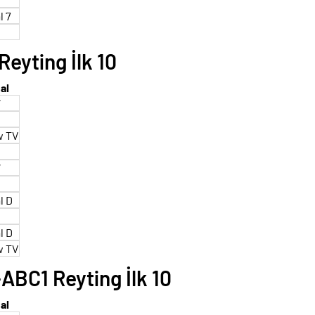
l 7
eyting İlk 10
al
W
w TV
W
l D
l D
w TV
BC1 Reyting İlk 10
al