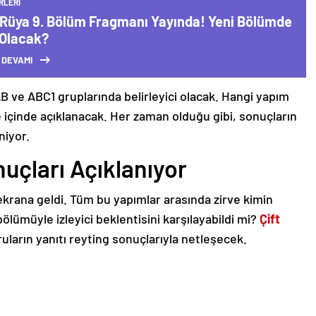
RLERI
 Rüya 9. Bölüm Fragmanı Yayında! Yeni Bölümde
 Olacak?
 DEVAMI
 AB ve ABC1 gruplarında belirleyici olacak. Hangi yapım
re içinde açıklanacak. Her zaman olduğu gibi, sonuçların
niyor.
uçları Açıklanıyor
krana geldi. Tüm bu yapımlar arasında zirve kimin
k bölümüyle izleyici beklentisini karşılayabildi mi?
Çift
uların yanıtı reyting sonuçlarıyla netleşecek.