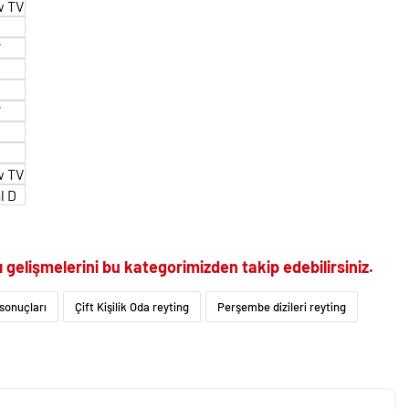
w TV
W
W
w TV
l D
ı
gelişmelerini bu kategorimizden takip edebilirsiniz.
 sonuçları
Çift Kişilik Oda reyting
Perşembe dizileri reyting