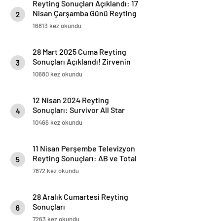
Reyting Sonuçları Açıklandı: 17
Nisan Çarşamba Günü Reyting
2
Listesi
16813 kez okundu
28 Mart 2025 Cuma Reyting
Sonuçları Açıklandı! Zirvenin
3
Sahibi Kim Oldu?
10680 kez okundu
12 Nisan 2024 Reyting
Sonuçları: Survivor All Star
4
Zirvede!
10466 kez okundu
11 Nisan Perşembe Televizyon
Reyting Sonuçları: AB ve Total
5
Sıralamalar!
7872 kez okundu
28 Aralık Cumartesi Reyting
Sonuçları
6
7263 kez okundu