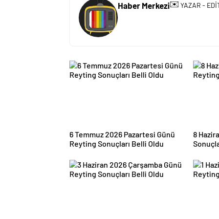
✉️
Haber Merkezi
YAZAR - EDİ
6 Temmuz 2026 Pazartesi Günü
8 Hazir
Reyting Sonuçları Belli Oldu
Sonuçla