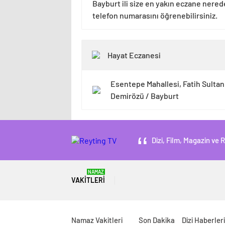
Bayburt ili size en yakın eczane nered
telefon numarasını öğrenebilirsiniz.
Hayat Eczanesi
Esentepe Mahallesi, Fatih Sulta
Demirözü / Bayburt
Dizi, Film, Magazin ve 
NAMAZ
VAKITLERI
Namaz Vakitleri
Son Dakika
Dizi Haberleri