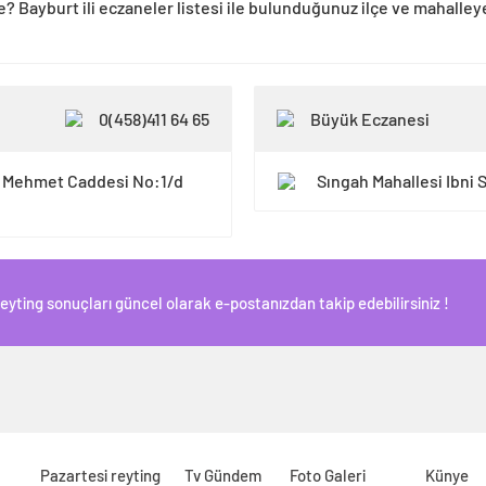
e? Bayburt ili eczaneler listesi ile bulunduğunuz ilçe ve mahalley
0(458)411 64 65
Büyük Eczanesi
n Mehmet Caddesi No:1/d
Sıngah Mahallesi Ibni
Reyting sonuçları güncel olarak e-postanızdan takip edebilirsiniz !
Pazartesi reyting
Tv Gündem
Foto Galeri
Künye