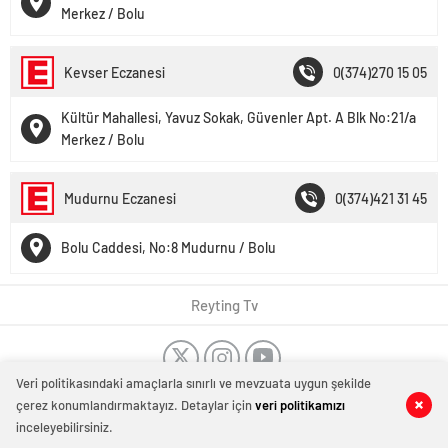
Merkez / Bolu
Kevser Eczanesi
0(374)270 15 05
Kültür Mahallesi, Yavuz Sokak, Güvenler Apt. A Blk No:21/a
Merkez / Bolu
Mudurnu Eczanesi
0(374)421 31 45
Bolu Caddesi, No:8 Mudurnu / Bolu
Reyting Tv
Veri politikasındaki amaçlarla sınırlı ve mevzuata uygun şekilde
Dost Siteler
Tanıtım Yazısı
-
Düğün Dansı Kursu
-
Dans Kursu
çerez konumlandırmaktayız. Detaylar için
veri politikamızı
Bakırköy
-
Kombi tamiri İstanbul
-
Kombi servisi İstanbul
-
Evden
inceleyebilirsiniz.
eve nakliyat
-
German baby formula