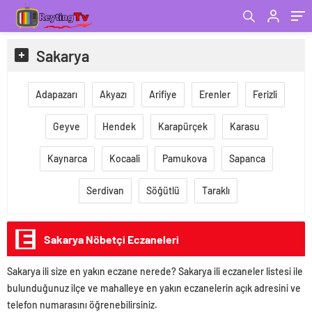
Sakarya
Adapazarı
Akyazı
Arifiye
Erenler
Ferizli
Geyve
Hendek
Karapürçek
Karasu
Kaynarca
Kocaali
Pamukova
Sapanca
Serdivan
Söğütlü
Taraklı
Sakarya Nöbetçi Eczaneleri
Sakarya ili size en yakın eczane nerede? Sakarya ili eczaneler listesi ile
bulunduğunuz ilçe ve mahalleye en yakın eczanelerin açık adresini ve
telefon numarasını öğrenebilirsiniz.