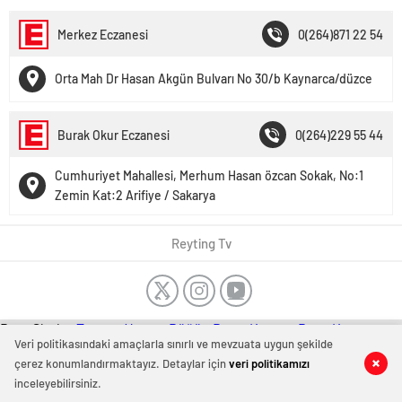
Merkez Eczanesi
0(264)871 22 54
Orta Mah Dr Hasan Akgün Bulvarı No 30/b Kaynarca/düzce
Burak Okur Eczanesi
0(264)229 55 44
Cumhuriyet Mahallesi, Merhum Hasan özcan Sokak, No:1
Zemin Kat:2 Arifiye / Sakarya
Reyting Tv
Dost Siteler
Tanıtım Yazısı
-
Düğün Dansı Kursu
-
Dans Kursu
Bakırköy
Veri politikasındaki amaçlarla sınırlı ve mevzuata uygun şekilde
-
Kombi tamiri İstanbul
-
Kombi servisi İstanbul
-
Evden
eve nakliyat
-
German baby formula
çerez konumlandırmaktayız. Detaylar için
veri politikamızı
inceleyebilirsiniz.