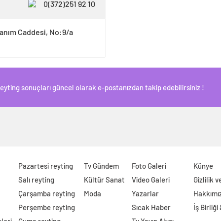
0(372)251 92 10
Hanım Caddesi, No:9/a
Reyting sonuçları güncel olarak e-postanızdan takip edebilirsiniz !
Pazartesi reyting
Tv Gündem
Foto Galeri
Künye
Salı reyting
Kültür Sanat
Video Galeri
Gizlilik 
Çarşamba reyting
Moda
Yazarlar
Hakkımı
Perşembe reyting
Sıcak Haber
İş Birliği