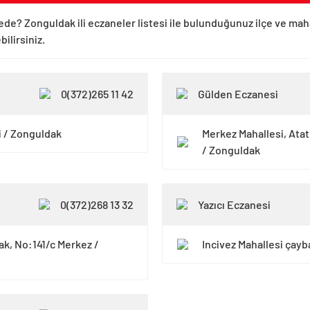
ede? Zonguldak ili eczaneler listesi ile bulunduğunuz ilçe ve mah
ilirsiniz.
0(372)265 11 42
Gülden Eczanesi
i / Zonguldak
Merkez Mahallesi, Ata
/ Zonguldak
0(372)268 13 32
Yazıcı Eczanesi
ak, No:141/c Merkez /
Incivez Mahallesi çayb