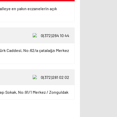
alleye en yakın eczanelerin açık
0(372)264 10 44
türk Caddesi, No:62/a çatalağzı Merkez
0(372)281 02 02
aşı Sokak, No:91/1 Merkez / Zonguldak