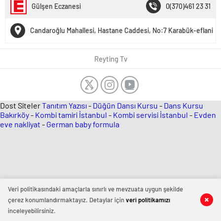
Gülşen Eczanesi
0(370)461 23 31
Candaroğlu Mahallesi, Hastane Caddesi, No:7 Karabük-eflani
Reyting Tv
Dost Siteler
Tanıtım Yazısı
-
Düğün Dansı Kursu
-
Dans Kursu
Bakırköy
-
Kombi tamiri İstanbul
-
Kombi servisi İstanbul
-
Evden
eve nakliyat
-
German baby formula
Veri politikasındaki amaçlarla sınırlı ve mevzuata uygun şekilde
çerez konumlandırmaktayız. Detaylar için
veri politikamızı
inceleyebilirsiniz.