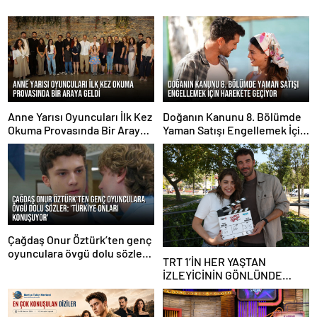
Anne Yarısı Oyuncuları İlk Kez
Doğanın Kanunu 8. Bölümde
Okuma Provasında Bir Araya
Yaman Satışı Engellemek İçin
Geldi
Harekete Geçiyor
Çağdaş Onur Öztürk’ten genç
oyunculara övgü dolu sözler:
TRT 1’İN HER YAŞTAN
‘Türkiye onları konuşuyor’
İZLEYİCİNİN GÖNLÜNDE
TAHT KURACAK YENİ DİZİSİ
‘EVLİLİK GÜZELDİR’ SETE
ÇIKTI!