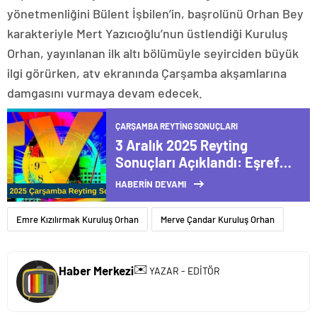
yönetmenliğini Bülent İşbilen’in, başrolünü Orhan Bey
karakteriyle Mert Yazıcıoğlu’nun üstlendiği Kuruluş
Orhan, yayınlanan ilk altı bölümüyle seyirciden büyük
ilgi görürken, atv ekranında Çarşamba akşamlarına
damgasını vurmaya devam edecek.
ÇARŞAMBA REYTING SONUÇLARI
3 Aralık 2025 Reyting
Sonuçları Açıklandı: Eşref
Rüya, Kuruluş Orhan ve
HABERİN DEVAMI
Sahipsizler Rekabete Damga
Vurdu
Emre Kızılırmak Kuruluş Orhan
Merve Çandar Kuruluş Orhan
✉️
Haber Merkezi
YAZAR - EDİTÖR