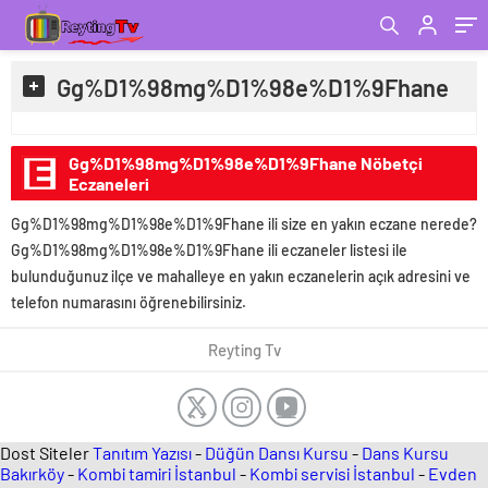
Gg%D1%98mg%D1%98e%D1%9Fhane
Gg%D1%98mg%D1%98e%D1%9Fhane Nöbetçi
Eczaneleri
Gg%D1%98mg%D1%98e%D1%9Fhane ili size en yakın eczane nerede?
Gg%D1%98mg%D1%98e%D1%9Fhane ili eczaneler listesi ile
bulunduğunuz ilçe ve mahalleye en yakın eczanelerin açık adresini ve
telefon numarasını öğrenebilirsiniz.
Reyting Tv
Dost Siteler
Tanıtım Yazısı
-
Düğün Dansı Kursu
-
Dans Kursu
Bakırköy
-
Kombi tamiri İstanbul
-
Kombi servisi İstanbul
-
Evden