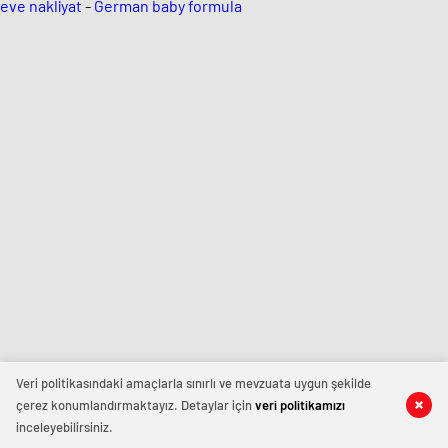
eve nakliyat
-
German baby formula
Veri politikasındaki amaçlarla sınırlı ve mevzuata uygun şekilde
çerez konumlandırmaktayız. Detaylar için
veri politikamızı
inceleyebilirsiniz.