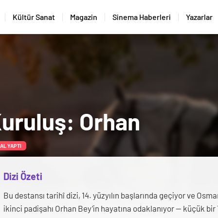
Kültür Sanat
Magazin
Sinema Haberleri
Yazarlar
uruluş: Orhan
NAL YAPTI
Dizi Özeti
Bu destansı tarihî dizi, 14. yüzyılın başlarında geçiyor ve Osma
ikinci padişahı Orhan Bey’in hayatına odaklanıyor — küçük bir