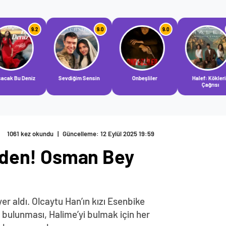
9.0
9.0
9.0
Sevdiğim Sensin
Onbeşliler
Halef: Köklerin
Güller
Çağrısı
1061 kez okundu
|
Güncelleme: 12 Eylül 2025 19:59
nden! Osman Bey
r aldı. Olcaytu Han’ın kızı Esenbike
e bulunması, Halime’yi bulmak için her