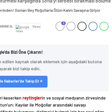
götürmesi karşılığında Sofia’yı serbest bırakması bölüm
0
ABONE OL
News
le'da Bizi Öne Çıkarın!
h edilen kaynak olarak eklemek için aşağıdaki butona
ayarak bizi takip edin.
e Haberler'de Takip Et ⭐
ri keserken
reytingler
in ve sosyal medyanın zirvesinde
atun’un; Kayılar ile Moğollar arasındaki savaşı
lifinde bulunması, Halime’yi bulmak için her şeyi göze