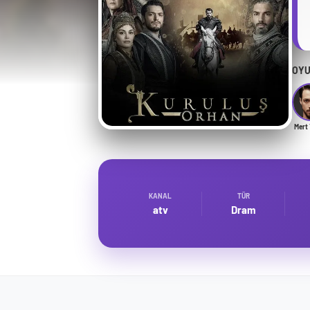
OYU
Mert 
KANAL
TÜR
atv
Dram