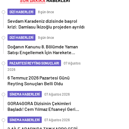
SON DAKİKA
HABERLERİ
DİZİ HABERLERİ
8 gün önce
Sevdam Karadeniz dizisinde başrol
krizi: Damlasu İkizoğlu projeden ayrıldı
DİZİ HABERLERİ
9 gün önce
Doğanın Kanunu 8. Bölümde Yaman
Satışı Engellemek İçin Harekete
Geçiyor
PAZARTESİ REYTİNG SONUÇLARI
07 Ağustos
2026
6 Temmuz 2026 Pazartesi Günü
Reyting Sonuçları Belli Oldu
SİNEMA HABERLERİ
07 Ağustos 2026
GORA4GORA Dizisinin Çekimleri
Başladı! Cem Yılmaz Efsaneyi Geri
Getiriyor
SİNEMA HABERLERİ
07 Ağustos 2026
2 AİLE ARASINDA TAM KADRO GERİ