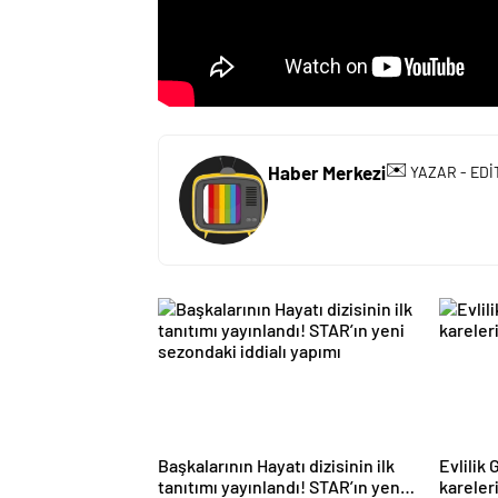
✉️
Haber Merkezi
YAZAR - EDİ
Başkalarının Hayatı dizisinin ilk
Evlilik
tanıtımı yayınlandı! STAR’ın yeni
kareler