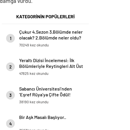
e damga vurdu.
KATEGORİNİN POPÜLERLERİ
Çukur 4.Sezon 3.Bölümde neler
olacak? 2.Bölümde neler oldu?
1
70249 kez okundu
Yeraltı Dizisi İncelemesi: İlk
Bölümleriyle Reytingleri Alt Üst
2
Etti!
47825 kez okundu
Sabancı Üniversitesi’nden
‘Eşref Rüya’ya Çifte Ödül!
3
38190 kez okundu
Bir Aşk Masalı Başlıyor..
4