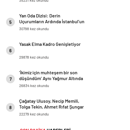
35231 kez okundu
Yan Oda Dizisi: Derin
Uçurumların Ardında İstanbul’un
5
Renkleri
30798 kez okundu
Yasak Elma Kadro Genişletiyor
6
29878 kez okundu
‘İkimiz için muhteşem bir son
düşündüm’ Aynı Yağmur Altında
7
Yeni Bölümüyle Bu Akşam
26834 kez okundu
atv’de!
Çağatay Ulusoy, Necip Memili,
Tolga Tekin, Ahmet Rıfat Şungar
8
‘Eşref Rüya’ İçin Bir Arada…
22279 kez okundu