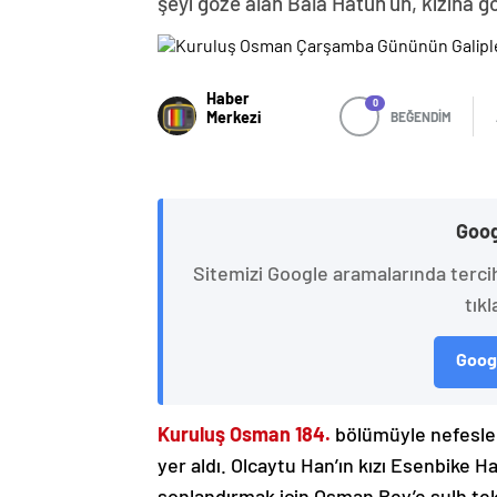
şeyi göze alan Bala Hatun’un, kızına 
Haber
0
Merkezi
BEĞENDİM
Goog
Sitemizi Google aramalarında terci
tıkl
Googl
Kuruluş Osman 184.
bölümüyle nefesle
yer aldı. Olcaytu Han’ın kızı Esenbike H
sonlandırmak için Osman Bey’e sulh tek