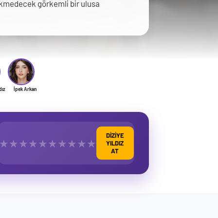
ükmedecek görkemli bir ulusa
dız
İpek Arkan
DİZİYE
★
★
★
★
★
★
★
★
★
★
YILDIZ
AT