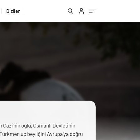
Diziler
n Gazi’nin oğlu, Osmanlı Devletinin
 Türkmen uç beyliğini Avrupa’ya doğru