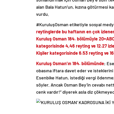
alan Bala Hatun’un, kızına götürmesi k
vurdu.
#KuruluşOsman etiketiyle sosyal medy
reytinglerde bu haftanın en çok izlenen 
Kuruluş Osman 184. bölümüyle 20+ABC1 
kategorisinde 4,46 reyting ve 12.27 i
Kişiler kategorisinde 6.53 reyting ve 16
Kuruluş Osman’ın 184. bölümünde
; Es
obasına iftara davet eder ve isteklerin
Esenbike Hatun, istediği vergi ödenmez
söyler. Ancak Osman Bey’in cevabı nettir
cenk vardır!” diyerek asla diz çökmeyec