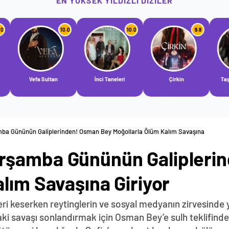
EN YÜKSEK YILDIZLI DIZILER
10.0
10.0
9.8
9.2
Sultan
İnci Taneleri
Çirkin
Taşacak Bu Deniz
ba Gününün Galiplerinden! Osman Bey Moğollarla Ölüm Kalım Savaşına
rşamba Gününün Galipleri
lım Savaşına Giriyor
i keserken reytinglerin ve sosyal medyanın zirvesinde ye
aki savaşı sonlandırmak için Osman Bey’e sulh teklifind