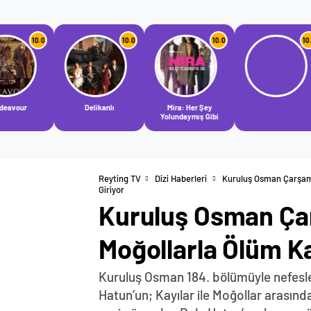
10.0
10.0
10.0
Delikanlı
Mira: Her Şey
Vefa 
Yolundaymış Gibi
Reyting TV
Dizi Haberleri
Kuruluş Osman Çarşam
Giriyor
Kuruluş Osman Ça
Moğollarla Ölüm Ka
Kuruluş Osman 184. bölümüyle nefesler
Hatun’un; Kayılar ile Moğollar arasınd