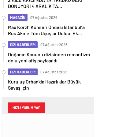
DÖNÜYOR! 4 ARALIK’TA
SİNEMALARDA
MAGAZİN
07 Ağustos 2026
Max Korzh Konseri Öncesi İstanbul’a
Rus Akını: Tüm Uçuşlar Doldu, Ek
Seferler Başladı
DİZİ HABERLERİ
07 Ağustos 2026
Doğanın Kanunu dizisinden romantizm
dolu yeni afiş paylaşıldı
DİZİ HABERLERİ
07 Ağustos 2026
Kuruluş Orhan’da Hazırlıklar Büyük
Savaş İçin
HIZLI YORUM YAP