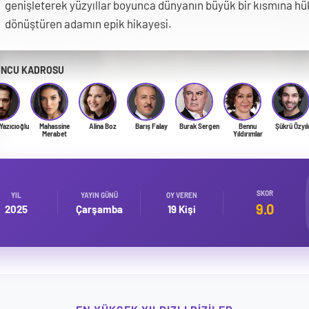
genişleterek yüzyıllar boyunca dünyanın büyük bir kısmına h
dönüştüren adamın epik hikayesi.
NCU KADROSU
Yazıcıoğlu
Mahassine
Alina Boz
Barış Falay
Burak Sergen
Bennu
Şükrü Özyıl
Merabet
Yıldırımlar
SKOR
YIL
YAYIN GÜNÜ
OY VEREN
9.0
2025
Çarşamba
19 Kişi