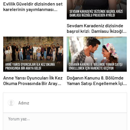
Evlilik Güveldir dizisinden set
karelerinin yayımlanması
sürüyor
Sevdam Karadeniz dizisinde
başrol krizi: Damlasu İkizoğlu
projeden ayrıldı
Anne Yarısı Oyuncuları İlk Kez
Doğanın Kanunu 8. Bölümde
Okuma Provasında Bir Araya
Yaman Satışı Engellemek İçin
Geldi
Harekete Geçiyor