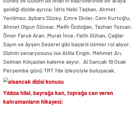
Güneş ve Gülsim Ali İlhan’ın başrollerinde bir araya
geldiği dizide ayrıca; İdris Nebi Taşkan, Ahmet
Yenilmez, Aybars Düzey, Emre Dinler, Cem Kurtoğlu,
Ahmet Olgun Sünear, Melih Özdoğan, Tezhan Tezcan,
Ömer Faruk Aran, Murat İnce, Fatih Gühan, Çağlar
Sayın ve Ayşen Sezerel gibi başarılı isimler rol alıyor.
Dizinin senaryosunu ise Atilla Engin, Mehmet Arı,
Selman Kılıçaslan kaleme alıyor. Al Sancak 19 Ocak
Perşembe günü TRT 1’de izleyiciyle buluşacak.
Yıldıza hilal, bayrağa kan, toprağa can veren
kahramanların hikayesi;