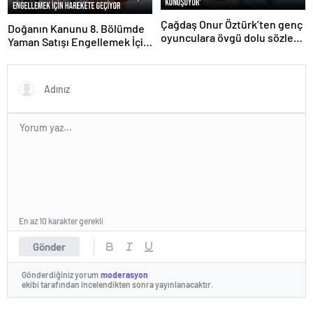
Çağdaş Onur Öztürk’ten genç
Doğanın Kanunu 8. Bölümde
oyunculara övgü dolu sözler:
Yaman Satışı Engellemek İçin
‘Türkiye onları konuşuyor’
Harekete Geçiyor
En az 10 karakter gerekli
Gönder
Gönderdiğiniz yorum
moderasyon
ekibi tarafından incelendikten sonra yayınlanacaktır.