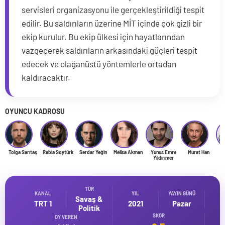
servisleri organizasyonu ile gerçekleştirildiği tespit
edilir. Bu saldırıların üzerine MİT içinde çok gizli bir
ekip kurulur. Bu ekip ülkesi için hayatlarından
vazgeçerek saldırıların arkasındaki güçleri tespit
edecek ve olağanüstü yöntemlerle ortadan
kaldıracaktır.
OYUNCU KADROSU
Tolga Sarıtaş
Rabia Soytürk
Serdar Yeğin
Melisa Akman
Yunus Emre
Murat Han
Y
Yıldırımer
TÜR
KANAL
YIL
YAYIN GÜNÜ
Savaş &
TRT 1
2021
Pazar
Politik
SKOR
OY VEREN