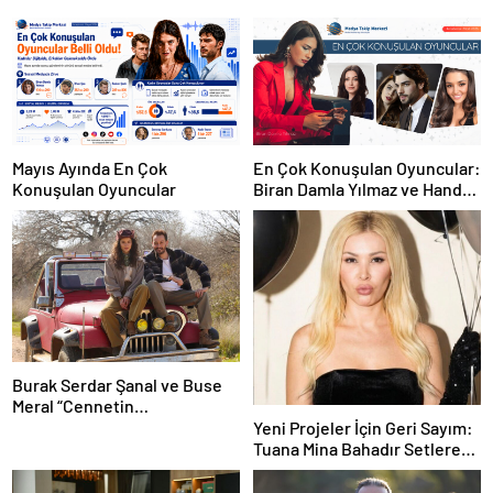
En Çok Konuşulan Oyuncular:
Mayıs Ayında En Çok
Biran Damla Yılmaz ve Hande
Konuşulan Oyuncular
Erçel
Burak Serdar Şanal ve Buse
Meral “Cennetin
Çocukları”nda partner oldu!
Yeni Projeler İçin Geri Sayım:
Tuana Mina Bahadır Setlere
Hazırlanıyor