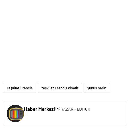
Teşkilat Francis
teşkilat Francis kimdir
yunus narin
✉️
Haber Merkezi
YAZAR - EDİTÖR