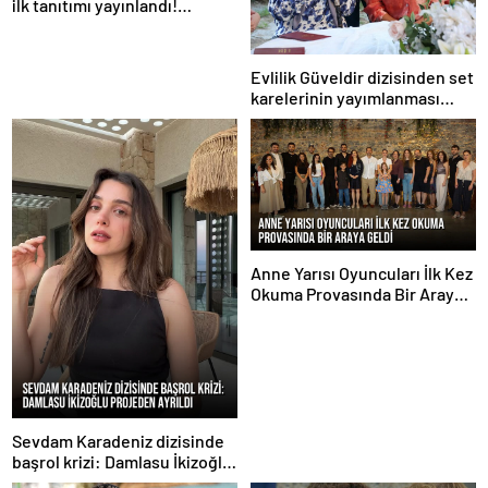
ilk tanıtımı yayınlandı!
STAR’ın yeni sezondaki iddialı
yapımı
Evlilik Güveldir dizisinden set
karelerinin yayımlanması
sürüyor
Anne Yarısı Oyuncuları İlk Kez
Okuma Provasında Bir Araya
Geldi
Sevdam Karadeniz dizisinde
başrol krizi: Damlasu İkizoğlu
projeden ayrıldı