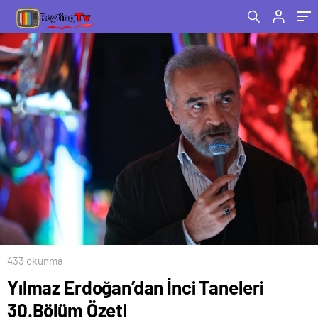
433 okunma
Yılmaz Erdoğan’dan İnci Taneleri
30.Bölüm Özeti