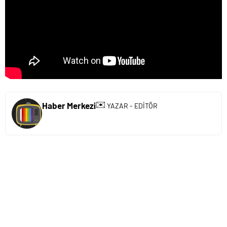
✉️
Haber Merkezi
YAZAR - EDİTÖR