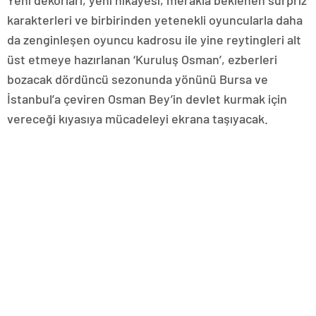
Yeni dekorları, yeni hikayesi, merakla beklenen sürpriz
karakterleri ve birbirinden yetenekli oyuncularla daha
da zenginleşen oyuncu kadrosu ile yine reytingleri alt
üst etmeye hazırlanan ‘Kuruluş Osman’, ezberleri
bozacak dördüncü sezonunda yönünü Bursa ve
İstanbul’a çeviren Osman Bey’in devlet kurmak için
vereceği kıyasıya mücadeleyi ekrana taşıyacak.