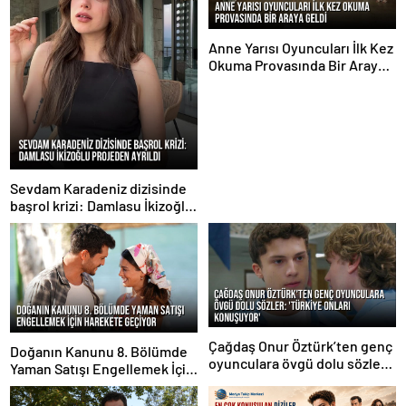
Anne Yarısı Oyuncuları İlk Kez
Okuma Provasında Bir Araya
Geldi
Sevdam Karadeniz dizisinde
başrol krizi: Damlasu İkizoğlu
projeden ayrıldı
Çağdaş Onur Öztürk’ten genç
Doğanın Kanunu 8. Bölümde
oyunculara övgü dolu sözler:
Yaman Satışı Engellemek İçin
‘Türkiye onları konuşuyor’
Harekete Geçiyor