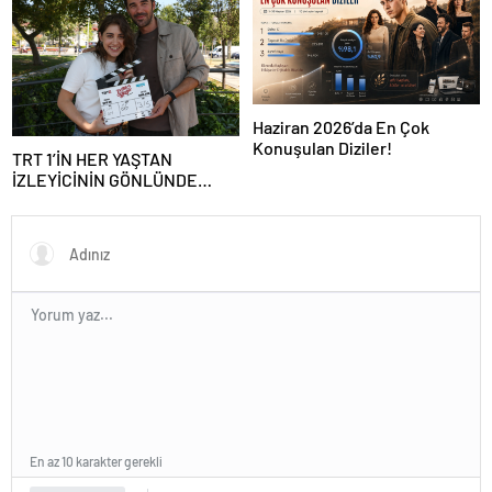
Haziran 2026’da En Çok
Konuşulan Diziler!
TRT 1’İN HER YAŞTAN
İZLEYİCİNİN GÖNLÜNDE
TAHT KURACAK YENİ DİZİSİ
‘EVLİLİK GÜZELDİR’ SETE
ÇIKTI!
En az 10 karakter gerekli