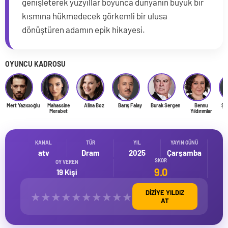
genişleterek yüzyıllar boyunca dünyanın büyük bir
kısmına hükmedecek görkemli bir ulusa
dönüştüren adamın epik hikayesi.
OYUNCU KADROSU
Mert Yazıcıoğlu
Mahassine
Alina Boz
Barış Falay
Burak Sergen
Bennu
Şük
Merabet
Yıldırımlar
KANAL
TÜR
YIL
YAYIN GÜNÜ
atv
Dram
2025
Çarşamba
SKOR
OY VEREN
9.0
19 Kişi
DİZİYE YILDIZ
★
★
★
★
★
★
★
★
★
★
AT