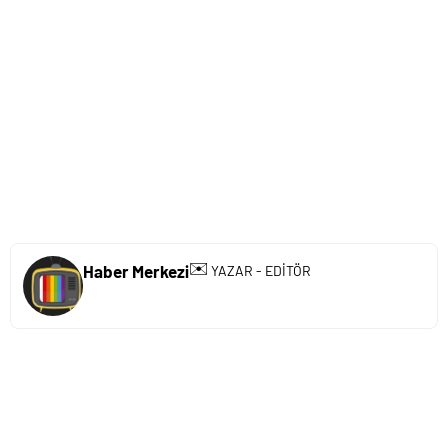
✉️
Haber Merkezi
YAZAR - EDİTÖR