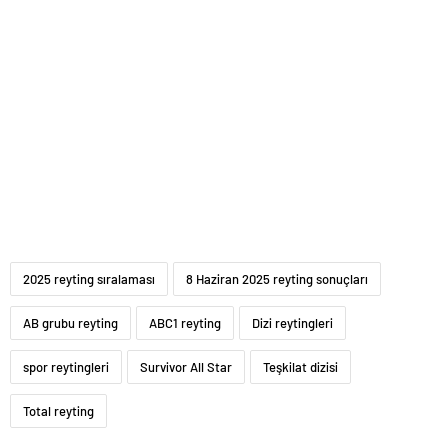
2025 reyting sıralaması
8 Haziran 2025 reyting sonuçları
AB grubu reyting
ABC1 reyting
Dizi reytingleri
spor reytingleri
Survivor All Star
Teşkilat dizisi
Total reyting