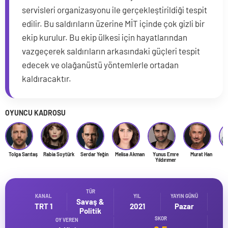
servisleri organizasyonu ile gerçekleştirildiği tespit
edilir. Bu saldırıların üzerine MİT içinde çok gizli bir
ekip kurulur. Bu ekip ülkesi için hayatlarından
vazgeçerek saldırıların arkasındaki güçleri tespit
edecek ve olağanüstü yöntemlerle ortadan
kaldıracaktır.
OYUNCU KADROSU
Tolga Sarıtaş
Rabia Soytürk
Serdar Yeğin
Melisa Akman
Yunus Emre
Murat Han
Y
Yıldırımer
TÜR
KANAL
YIL
YAYIN GÜNÜ
Savaş &
TRT 1
2021
Pazar
Politik
SKOR
OY VEREN