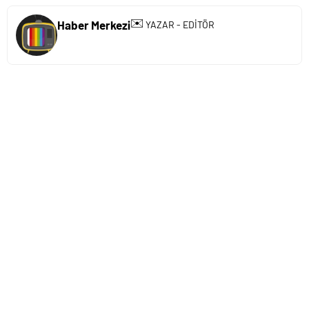
✉️
Haber Merkezi
YAZAR - EDİTÖR