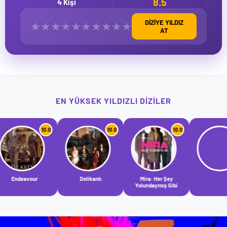
8.5
4 Kişi
DİZİYE YILDIZ
★
★
★
★
★
★
★
★
★
★
AT
EN YÜKSEK YILDIZLI DIZILER
10.0
10.0
10.0
10.0
Delikanlı
Mira: Her Şey
Yolundaymış Gibi