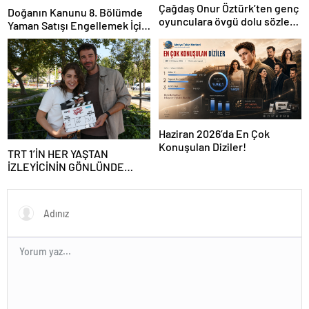
Çağdaş Onur Öztürk’ten genç
Doğanın Kanunu 8. Bölümde
oyunculara övgü dolu sözler:
Yaman Satışı Engellemek İçin
‘Türkiye onları konuşuyor’
Harekete Geçiyor
Haziran 2026’da En Çok
Konuşulan Diziler!
TRT 1’İN HER YAŞTAN
İZLEYİCİNİN GÖNLÜNDE
TAHT KURACAK YENİ DİZİSİ
‘EVLİLİK GÜZELDİR’ SETE
ÇIKTI!