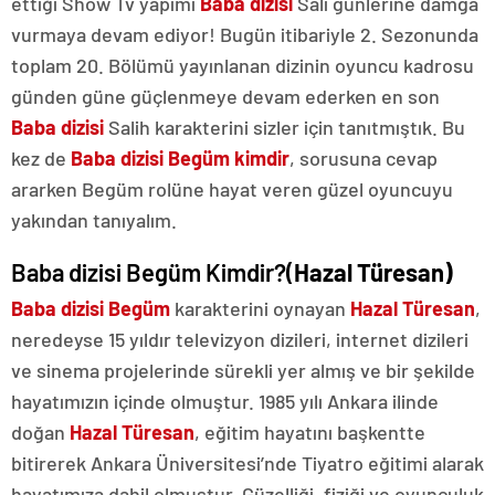
ettiği Show Tv yapımı
Baba dizisi
Salı günlerine damga
vurmaya devam ediyor! Bugün itibariyle 2. Sezonunda
toplam 20. Bölümü yayınlanan dizinin oyuncu kadrosu
günden güne güçlenmeye devam ederken en son
Baba dizisi
Salih karakterini sizler için tanıtmıştık. Bu
kez de
Baba dizisi Begüm kimdir
, sorusuna cevap
ararken Begüm rolüne hayat veren güzel oyuncuyu
yakından tanıyalım.
Baba dizisi Begüm Kimdir?(
Hazal Türesan)
Baba dizisi Begüm
karakterini oynayan
Hazal Türesan
,
neredeyse 15 yıldır televizyon dizileri, internet dizileri
ve sinema projelerinde sürekli yer almış ve bir şekilde
hayatımızın içinde olmuştur. 1985 yılı Ankara ilinde
doğan
Hazal
Türesan
, eğitim hayatını başkentte
bitirerek Ankara Üniversitesi’nde Tiyatro eğitimi alarak
hayatımıza dahil olmuştur. Güzelliği, fiziği ve oyunculuk