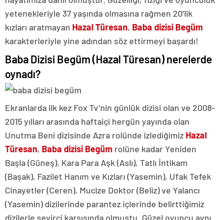
yetenekleriyle 37 yaşında olmasına rağmen 20’lik
kızları aratmayan
Hazal Türesan
,
Baba dizisi Begüm
karakterleriyle yine adından söz ettirmeyi başardı!
Baba Dizisi Begüm (Hazal Türesan) nerelerde
oynadı?
Ekranlarda ilk kez Fox Tv’nin günlük dizisi olan ve 2008-
2015 yılları arasında haftaiçi hergün yayında olan
Unutma Beni dizisinde Azra rolünde izlediğimiz
Hazal
Türesan
,
Baba dizisi Begüm
rolüne kadar Yeniden
Başla (Güneş), Kara Para Aşk (Aslı), Tatlı İntikam
(Başak), Fazilet Hanım ve Kızları (Yasemin), Ufak Tefek
Cinayetler (Ceren), Mucize Doktor (Beliz) ve Yalancı
(Yasemin) dizilerinde parantez içlerinde belirttiğimiz
dizilerle seyirci karşısında olmuştu. Güzel oyuncu aynı