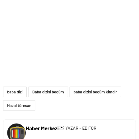
baba dizi
Baba dizisi begüm
baba dizisi begüm kimdir
Hazal türesan
✉️
Haber Merkezi
YAZAR - EDİTÖR