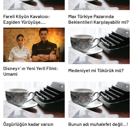
Fareli Köyün Kavalcısı:
Max Türkiye Pazarında
Ezgiden Yürüyüşe,
Beklentileri Karşılayabilir mi?
Yürüyüşten Sessizliğe
Disney+’ ın Yeni Yerli Filmi:
Medeniyet mi Tükürük mü?
Umami
Özgürlüğün kadar varsın
Bunun adı muhalefet değil…!