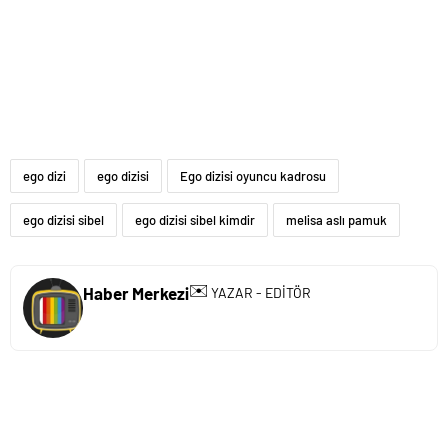
ego dizi
ego dizisi
Ego dizisi oyuncu kadrosu
ego dizisi sibel
ego dizisi sibel kimdir
melisa aslı pamuk
✉️
Haber Merkezi
YAZAR - EDİTÖR