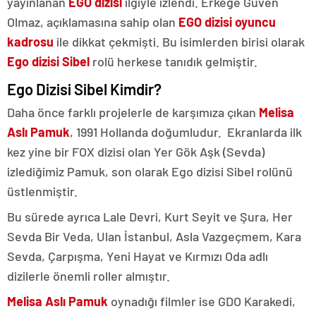
yayınlanan
EGO dizisi
ilgiyle izlendi. Erkeğe Güven
Olmaz, açıklamasına sahip olan
EGO dizisi oyuncu
kadrosu
ile dikkat çekmişti. Bu isimlerden birisi olarak
Ego dizisi Sibel
rolü herkese tanıdık gelmiştir.
Ego Dizisi Sibel Kimdir?
Daha önce farklı projelerle de karşımıza çıkan
Melisa
Aslı Pamuk
, 1991 Hollanda doğumludur. Ekranlarda ilk
kez yine bir FOX dizisi olan Yer Gök Aşk (Sevda)
izlediğimiz Pamuk, son olarak Ego dizisi Sibel rolünü
üstlenmiştir.
Bu sürede ayrıca Lale Devri, Kurt Seyit ve Şura, Her
Sevda Bir Veda, Ulan İstanbul, Asla Vazgeçmem, Kara
Sevda, Çarpışma, Yeni Hayat ve Kırmızı Oda adlı
dizilerle önemli roller almıştır.
Melisa Aslı Pamuk
oynadığı filmler ise GDO Karakedi,