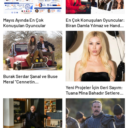
En Çok Konuşulan Oyuncular:
Mayıs Ayında En Çok
Biran Damla Yılmaz ve Hande
Konuşulan Oyuncular
Erçel
Burak Serdar Şanal ve Buse
Meral “Cennetin
Çocukları”nda partner oldu!
Yeni Projeler İçin Geri Sayım:
Tuana Mina Bahadır Setlere
Hazırlanıyor