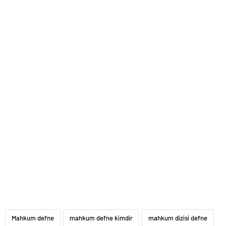
Mahkum defne
mahkum defne kimdir
mahkum dizisi defne