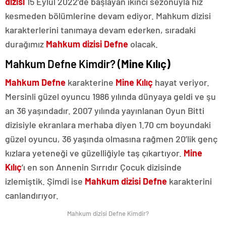
dizisi
15 Eylül 2022’de başlayan ikinci sezonuyla hız
kesmeden bölümlerine devam ediyor. Mahkum dizisi
karakterlerini tanımaya devam ederken, sıradaki
durağımız
Mahkum dizisi Defne
olacak.
Mahkum Defne Kimdir? (
Mine Kılıç)
Mahkum Defne
karakterine
Mine Kılıç
hayat veriyor.
Mersinli güzel oyuncu 1986 yılında dünyaya geldi ve şu
an 36 yaşındadır. 2007 yılında yayınlanan Oyun Bitti
dizisiyle ekranlara merhaba diyen 1.70 cm boyundaki
güzel oyuncu, 36 yaşında olmasına rağmen 20’lik genç
kızlara yeteneği ve güzelliğiyle taş çıkartıyor.
Mine
Kılıç
’ı en son Annenin Sırrıdır Çocuk dizisinde
izlemiştik. Şimdi ise
Mahkum dizisi Defne
karakterini
canlandırıyor.
Mahkum dizisi Defne Kimdir?