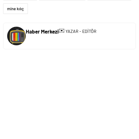
mine kılıç
✉️
Haber Merkezi
YAZAR - EDİTÖR