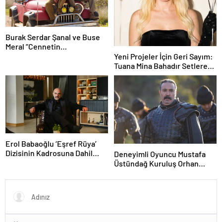
Burak Serdar Şanal ve Buse
Meral “Cennetin
Çocukları”nda partner oldu!
Yeni Projeler İçin Geri Sayım:
Tuana Mina Bahadır Setlere
Hazırlanıyor
Erol Babaoğlu ‘Eşref Rüya’
Dizisinin Kadrosuna Dahil
Deneyimli Oyuncu Mustafa
Oluyor!
Üstündağ Kuruluş Orhan
Kadrosunda